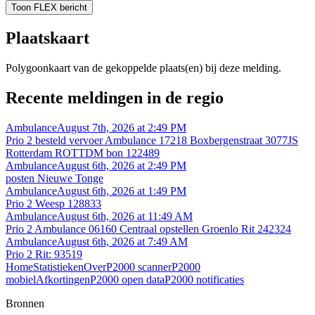
Toon FLEX bericht
Plaatskaart
Polygoonkaart van de gekoppelde plaats(en) bij deze melding.
Recente meldingen in de regio
Ambulance
August 7th, 2026 at 2:49 PM
Prio 2 besteld vervoer Ambulance 17218 Boxbergenstraat 3077JS
Rotterdam ROTTDM bon 122489
Ambulance
August 6th, 2026 at 2:49 PM
posten Nieuwe Tonge
Ambulance
August 6th, 2026 at 1:49 PM
Prio 2 Weesp 128833
Ambulance
August 6th, 2026 at 11:49 AM
Prio 2 Ambulance 06160 Centraal opstellen Groenlo Rit 242324
Ambulance
August 6th, 2026 at 7:49 AM
Prio 2 Rit: 93519
Home
Statistieken
Over
P2000 scanner
P2000
mobiel
Afkortingen
P2000 open data
P2000 notificaties
Bronnen