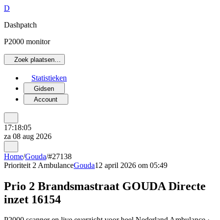
D
Dashpatch
P2000 monitor
Zoek plaatsen…
Statistieken
Gidsen
Account
17:18:05
za 08 aug 2026
Home
/
Gouda
/
#27138
Prioriteit 2
Ambulance
Gouda
12 april 2026 om 05:49
Prio 2 Brandsmastraat GOUDA Directe
inzet 16154
P2000 scanner en live overzicht voor heel Nederland Ambulance ·