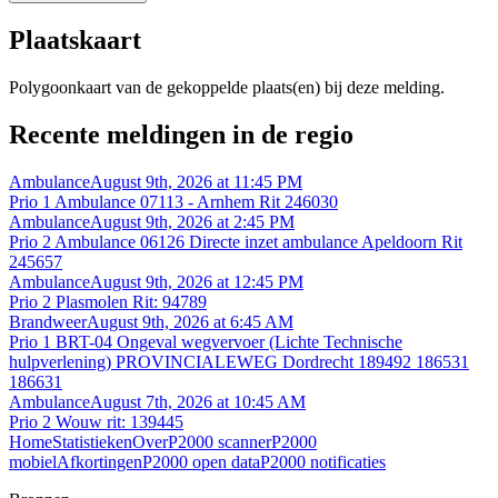
Plaatskaart
Polygoonkaart van de gekoppelde plaats(en) bij deze melding.
Recente meldingen in de regio
Ambulance
August 9th, 2026 at 11:45 PM
Prio 1 Ambulance 07113 - Arnhem Rit 246030
Ambulance
August 9th, 2026 at 2:45 PM
Prio 2 Ambulance 06126 Directe inzet ambulance Apeldoorn Rit
245657
Ambulance
August 9th, 2026 at 12:45 PM
Prio 2 Plasmolen Rit: 94789
Brandweer
August 9th, 2026 at 6:45 AM
Prio 1 BRT-04 Ongeval wegvervoer (Lichte Technische
hulpverlening) PROVINCIALEWEG Dordrecht 189492 186531
186631
Ambulance
August 7th, 2026 at 10:45 AM
Prio 2 Wouw rit: 139445
Home
Statistieken
Over
P2000 scanner
P2000
mobiel
Afkortingen
P2000 open data
P2000 notificaties