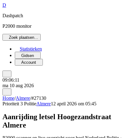
D
Dashpatch
P2000 monitor
Zoek plaatsen…
Statistieken
Gidsen
Account
09:06:11
ma 10 aug 2026
Home
/
Almere
/
#27130
Prioriteit 3
Politie
Almere
12 april 2026 om 05:45
Aanrijding letsel Hoogezandstraat
Almere
P2000 scanner en live overzicht voor heel Nederland Politie ·