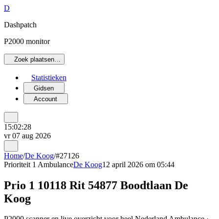
D
Dashpatch
P2000 monitor
Zoek plaatsen…
Statistieken
Gidsen
Account
15:02:28
vr 07 aug 2026
Home
/
De Koog
/
#27126
Prioriteit 1
Ambulance
De Koog
12 april 2026 om 05:44
Prio 1 10118 Rit 54877 Boodtlaan De
Koog
P2000 scanner en live overzicht voor heel Nederland Ambulance ·