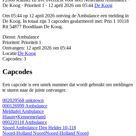
De Koog · Prioriteit 1 · 12 april 2026 om 05:44
De Koog
Om 05:44 op 12 april 2026 ontving de Ambulance een melding in
De Koog. In totaal zijn 3 capcodes gealarmeerd met: Prio 1 10118
Rit 54877 Boodtlaan De Koog.
Dienst:
Ambulance
Prioriteit:
Prioriteit 1
Ontvangen:
12 april 2026 om 05:44
Locatie:
De Koog
Capcodes:
3
Capcodes
Een capcode is een uniek nummer dat wordt gebruikt om meldingen
te sturen naar de juiste ontvanger.
002029568
unknown
000126999
Ambulance
Meldtafel Ambulance
Hiaure
•
Kennemerland
000220118
Ambulance
Spoed Ambulance Den Helder 10-118
Noord-Holland Noord
Noord-Holland Noord