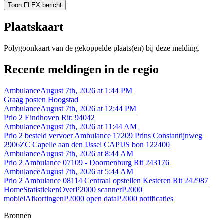
Toon FLEX bericht
Plaatskaart
Polygoonkaart van de gekoppelde plaats(en) bij deze melding.
Recente meldingen in de regio
Ambulance
August 7th, 2026 at 1:44 PM
Graag posten Hoogstad
Ambulance
August 7th, 2026 at 12:44 PM
Prio 2 Eindhoven Rit: 94042
Ambulance
August 7th, 2026 at 11:44 AM
Prio 2 besteld vervoer Ambulance 17209 Prins Constantijnweg
2906ZC Capelle aan den IJssel CAPIJS bon 122400
Ambulance
August 7th, 2026 at 8:44 AM
Prio 2 Ambulance 07109 - Doornenburg Rit 243176
Ambulance
August 7th, 2026 at 5:44 AM
Prio 2 Ambulance 08114 Centraal opstellen Kesteren Rit 242987
Home
Statistieken
Over
P2000 scanner
P2000
mobiel
Afkortingen
P2000 open data
P2000 notificaties
Bronnen