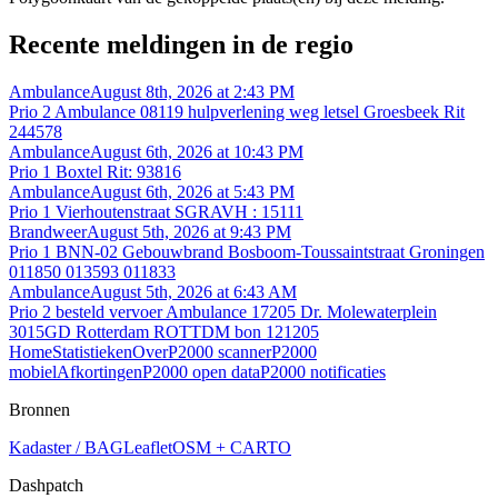
Recente meldingen in de regio
Ambulance
August 8th, 2026 at 2:43 PM
Prio 2 Ambulance 08119 hulpverlening weg letsel Groesbeek Rit
244578
Ambulance
August 6th, 2026 at 10:43 PM
Prio 1 Boxtel Rit: 93816
Ambulance
August 6th, 2026 at 5:43 PM
Prio 1 Vierhoutenstraat SGRAVH : 15111
Brandweer
August 5th, 2026 at 9:43 PM
Prio 1 BNN-02 Gebouwbrand Bosboom-Toussaintstraat Groningen
011850 013593 011833
Ambulance
August 5th, 2026 at 6:43 AM
Prio 2 besteld vervoer Ambulance 17205 Dr. Molewaterplein
3015GD Rotterdam ROTTDM bon 121205
Home
Statistieken
Over
P2000 scanner
P2000
mobiel
Afkortingen
P2000 open data
P2000 notificaties
Bronnen
Kadaster / BAG
Leaflet
OSM + CARTO
Dashpatch