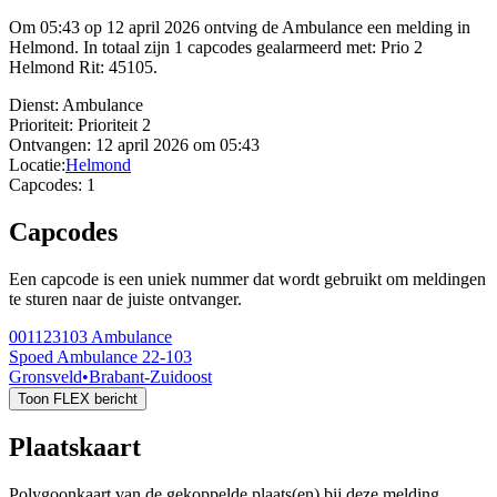
Om 05:43 op 12 april 2026 ontving de Ambulance een melding in
Helmond. In totaal zijn 1 capcodes gealarmeerd met: Prio 2
Helmond Rit: 45105.
Dienst:
Ambulance
Prioriteit:
Prioriteit 2
Ontvangen:
12 april 2026 om 05:43
Locatie:
Helmond
Capcodes:
1
Capcodes
Een capcode is een uniek nummer dat wordt gebruikt om meldingen
te sturen naar de juiste ontvanger.
001123103
Ambulance
Spoed Ambulance 22-103
Gronsveld
•
Brabant-Zuidoost
Toon FLEX bericht
Plaatskaart
Polygoonkaart van de gekoppelde plaats(en) bij deze melding.