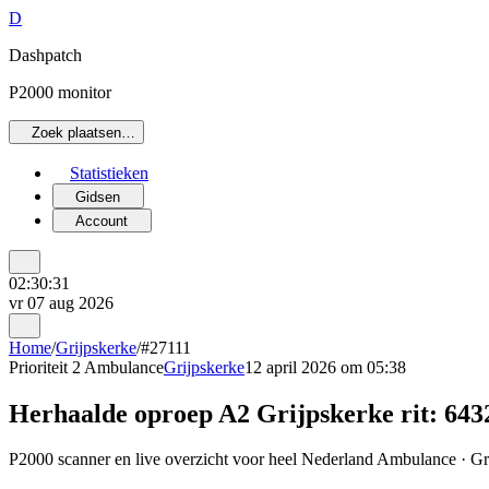
D
Dashpatch
P2000 monitor
Zoek plaatsen…
Statistieken
Gidsen
Account
02:30:31
vr 07 aug 2026
Home
/
Grijpskerke
/
#27111
Prioriteit 2
Ambulance
Grijpskerke
12 april 2026 om 05:38
Herhaalde oproep A2 Grijpskerke rit: 643
P2000 scanner en live overzicht voor heel Nederland Ambulance · Grij