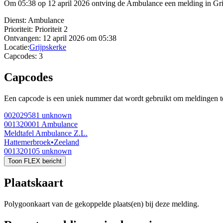
Om 05:38 op 12 april 2026 ontving de Ambulance een melding in Grijp
Dienst:
Ambulance
Prioriteit:
Prioriteit 2
Ontvangen:
12 april 2026 om 05:38
Locatie:
Grijpskerke
Capcodes:
3
Capcodes
Een capcode is een uniek nummer dat wordt gebruikt om meldingen te 
002029581
unknown
001320001
Ambulance
Meldtafel Ambulance Z.L.
Hattemerbroek
•
Zeeland
001320105
unknown
Toon FLEX bericht
Plaatskaart
Polygoonkaart van de gekoppelde plaats(en) bij deze melding.