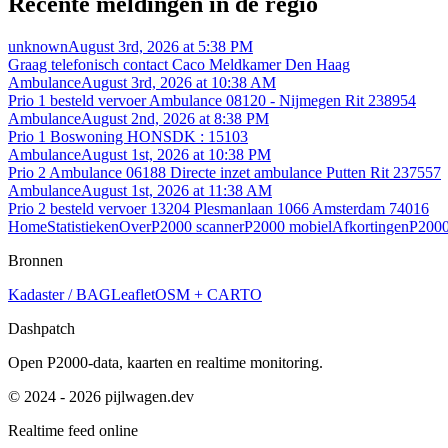
Recente meldingen in de regio
unknown
August 3rd, 2026 at 5:38 PM
Graag telefonisch contact Caco Meldkamer Den Haag
Ambulance
August 3rd, 2026 at 10:38 AM
Prio 1 besteld vervoer Ambulance 08120 - Nijmegen Rit 238954
Ambulance
August 2nd, 2026 at 8:38 PM
Prio 1 Boswoning HONSDK : 15103
Ambulance
August 1st, 2026 at 10:38 PM
Prio 2 Ambulance 06188 Directe inzet ambulance Putten Rit 237557
Ambulance
August 1st, 2026 at 11:38 AM
Prio 2 besteld vervoer 13204 Plesmanlaan 1066 Amsterdam 74016
Home
Statistieken
Over
P2000 scanner
P2000 mobiel
Afkortingen
P2000
Bronnen
Kadaster / BAG
Leaflet
OSM + CARTO
Dashpatch
Open P2000-data, kaarten en realtime monitoring.
© 2024 - 2026 pijlwagen.dev
Realtime feed online