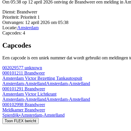
Om 05:38 op 12 april 2026 ontving de Brandweer een melding in Am
Dienst:
Brandweer
Prioriteit:
Prioriteit 1
Ontvangen:
12 april 2026 om 05:38
Locatie:
Amsterdam
Capcodes:
4
Capcodes
Een capcode is een uniek nummer dat wordt gebruikt om meldingen te 
002029577
unknown
000101211
Brandweer
Amsterdam Victor Bezetting Tankautospuit
Amsterdam-Amstelland
Amsterdam-Amstelland
000101291
Brandweer
Amsterdam Victor Lichtkrant
Amsterdam-Amstelland
Amsterdam-Amstelland
000102998
Brandweer
Meldkamer Brandweer
Spierdijk
•
Amsterdam-Amstelland
Toon FLEX bericht