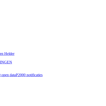
Den Helder
NINGEN
 open data
P2000 notificaties