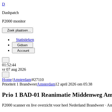
D
Dashpatch
P2000 monitor
Zoek plaatsen…
Statistieken
Gidsen
Account
01:52:44
vr 07 aug 2026
Home
/
Amsterdam
/
#27110
Prioriteit 1
Brandweer
Amsterdam
12 april 2026 om 05:38
Prio 1 BAD-01 Reanimatie Middenweg Am
P2000 scanner en live overzicht voor heel Nederland Brandweer · Ams