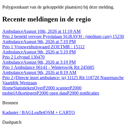
Polygoonkaart van de gekoppelde plaats(en) bij deze melding.
Recente meldingen in de regio
Ambulance
August 10th, 2026 at 11:19 AM
Prio 2 besteld vervoer Pyrolalaan SGRAVH : (medium care) 15230
Ambulance
August 9th, 2026 at 7:19 PM
Prio 1 Vrouwenhuiswaard ZOETMR : 15112
Ambulance
August 9th, 2026 at 5:19 PM
Prio 2 Lelystad 130470
Ambulance
August 9th, 2026 at 3:19 PM
Prio 1 Ambulance 06141 - Winterswijk Rit 245685
Ambulance
August 9th, 2026 at 8:19 AM
Prio 2 (Directe inzet ambulance: ja) 11125 Rit 118720 Nauernasche
Vaartdijk Westzaan
Home
Statistieken
Over
P2000 scanner
P2000
mobiel
Afkortingen
P2000 open data
P2000 notificaties
Bronnen
Kadaster / BAG
Leaflet
OSM + CARTO
Dashpatch