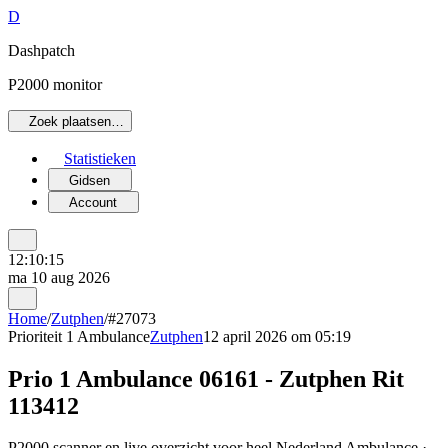
D
Dashpatch
P2000 monitor
Zoek plaatsen…
Statistieken
Gidsen
Account
12:10:15
ma 10 aug 2026
Home
/
Zutphen
/
#27073
Prioriteit 1
Ambulance
Zutphen
12 april 2026 om 05:19
Prio 1 Ambulance 06161 - Zutphen Rit
113412
P2000 scanner en live overzicht voor heel Nederland Ambulance ·