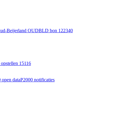
 Oud-Beijerland OUDBLD bon 122340
opstellen 15116
 open data
P2000 notificaties