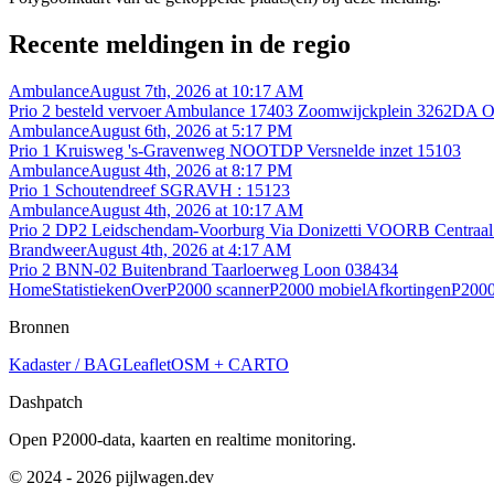
Recente meldingen in de regio
Ambulance
August 7th, 2026 at 10:17 AM
Prio 2 besteld vervoer Ambulance 17403 Zoomwijckplein 3262DA
Ambulance
August 6th, 2026 at 5:17 PM
Prio 1 Kruisweg 's-Gravenweg NOOTDP Versnelde inzet 15103
Ambulance
August 4th, 2026 at 8:17 PM
Prio 1 Schoutendreef SGRAVH : 15123
Ambulance
August 4th, 2026 at 10:17 AM
Prio 2 DP2 Leidschendam-Voorburg Via Donizetti VOORB Centraal 
Brandweer
August 4th, 2026 at 4:17 AM
Prio 2 BNN-02 Buitenbrand Taarloerweg Loon 038434
Home
Statistieken
Over
P2000 scanner
P2000 mobiel
Afkortingen
P2000
Bronnen
Kadaster / BAG
Leaflet
OSM + CARTO
Dashpatch
Open P2000-data, kaarten en realtime monitoring.
© 2024 - 2026 pijlwagen.dev