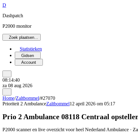
D
Dashpatch
P2000 monitor
Zoek plaatsen…
Statistieken
Gidsen
Account
08:14:40
za 08 aug 2026
Home
/
Zaltbommel
/
#27070
Prioriteit 2
Ambulance
Zaltbommel
12 april 2026 om 05:17
Prio 2 Ambulance 08118 Centraal opstelle
P2000 scanner en live overzicht voor heel Nederland Ambulance · Zal