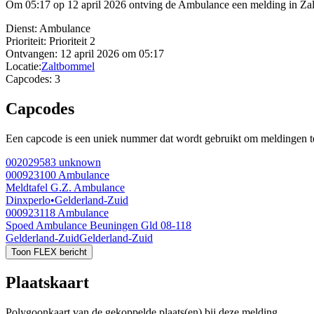
Om 05:17 op 12 april 2026 ontving de Ambulance een melding in Zalt
Dienst:
Ambulance
Prioriteit:
Prioriteit 2
Ontvangen:
12 april 2026 om 05:17
Locatie:
Zaltbommel
Capcodes:
3
Capcodes
Een capcode is een uniek nummer dat wordt gebruikt om meldingen te 
002029583
unknown
000923100
Ambulance
Meldtafel G.Z. Ambulance
Dinxperlo
•
Gelderland-Zuid
000923118
Ambulance
Spoed Ambulance Beuningen Gld 08-118
Gelderland-Zuid
Gelderland-Zuid
Toon FLEX bericht
Plaatskaart
Polygoonkaart van de gekoppelde plaats(en) bij deze melding.