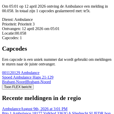
Om 05:01 op 12 april 2026 ontving de Ambulance een melding in
00.058. In totaal zijn 1 capcodes gealarmeerd met: te5t.
Dienst:
Ambulance
Prioriteit:
Prioriteit 3
Ontvangen:
12 april 2026 om 05:01
Locatie:
00.058
Capcodes:
1
Capcodes
Een capcode is een uniek nummer dat wordt gebruikt om meldingen
te sturen naar de juiste ontvanger.
001120129
Ambulance
Spoed Ambulance Haps 21-129
Brabant-Noord
Brabant-Noord
Toon FLEX bericht
Recente meldingen in de regio
Ambulance
August 9th, 2026 at 3:01 PM
Prio 1 Ambulance 18177 Valkhof 3362GA Sliedrecht SLIEDR bon