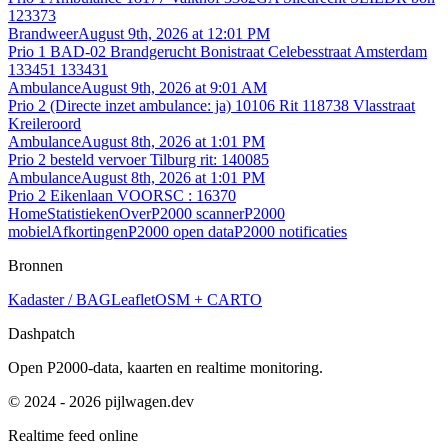
123373
Brandweer
August 9th, 2026 at 12:01 PM
Prio 1 BAD-02 Brandgerucht Bonistraat Celebesstraat Amsterdam
133451 133431
Ambulance
August 9th, 2026 at 9:01 AM
Prio 2 (Directe inzet ambulance: ja) 10106 Rit 118738 Vlasstraat
Kreileroord
Ambulance
August 8th, 2026 at 1:01 PM
Prio 2 besteld vervoer Tilburg rit: 140085
Ambulance
August 8th, 2026 at 1:01 PM
Prio 2 Eikenlaan VOORSC : 16370
Home
Statistieken
Over
P2000 scanner
P2000
mobiel
Afkortingen
P2000 open data
P2000 notificaties
Bronnen
Kadaster / BAG
Leaflet
OSM + CARTO
Dashpatch
Open P2000-data, kaarten en realtime monitoring.
© 2024 - 2026 pijlwagen.dev
Realtime feed online