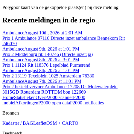
Polygoonkaart van de gekoppelde plaats(en) bij deze melding.
Recente meldingen in de regio
Ambulance
August 10th, 2026 at 2:01 AM
Prio 1 Ambulance 07116 Directe inzet ambulance Bennekom Rit
246070
Ambulance
August 9th, 2026 at 1:01 PM
Prio 2 Middelburg rit: 140746 (Directe inzet: ja)
Ambulance
August 8th, 2026 at 3:01 PM
Prio 1 11124 Rit 118376 Lepelblad Purmerend
Ambulance
August 8th, 2026 at 1:01 PM
Prio 2 13119 Texelplein 1025 Amsterdam 76380
Ambulance
August 7th, 2026 at 11:01 PM
Prio 2 besteld vervoer Ambulance 17208 Dr. Molewaterplein
3015GD Rotterdam ROTTDM bon 122669
Home
Statistieken
Over
P2000 scanner
P2000
mobiel
Afkortingen
P2000 open data
P2000 notificaties
Bronnen
Kadaster / BAG
Leaflet
OSM + CARTO
Dashpatch