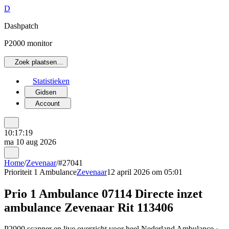
D
Dashpatch
P2000 monitor
Zoek plaatsen…
Statistieken
Gidsen
Account
10:17:19
ma 10 aug 2026
Home
/
Zevenaar
/
#27041
Prioriteit 1
Ambulance
Zevenaar
12 april 2026 om 05:01
Prio 1 Ambulance 07114 Directe inzet
ambulance Zevenaar Rit 113406
P2000 scanner en live overzicht voor heel Nederland Ambulance ·