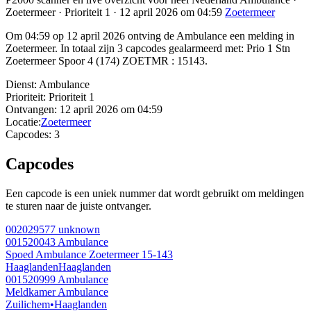
Zoetermeer · Prioriteit 1 · 12 april 2026 om 04:59
Zoetermeer
Om 04:59 op 12 april 2026 ontving de Ambulance een melding in
Zoetermeer. In totaal zijn 3 capcodes gealarmeerd met: Prio 1 Stn
Zoetermeer Spoor 4 (174) ZOETMR : 15143.
Dienst:
Ambulance
Prioriteit:
Prioriteit 1
Ontvangen:
12 april 2026 om 04:59
Locatie:
Zoetermeer
Capcodes:
3
Capcodes
Een capcode is een uniek nummer dat wordt gebruikt om meldingen
te sturen naar de juiste ontvanger.
002029577
unknown
001520043
Ambulance
Spoed Ambulance Zoetermeer 15-143
Haaglanden
Haaglanden
001520999
Ambulance
Meldkamer Ambulance
Zuilichem
•
Haaglanden