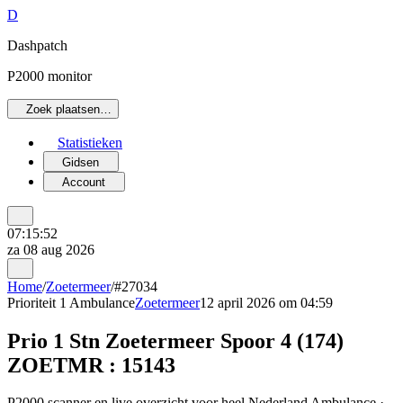
D
Dashpatch
P2000 monitor
Zoek plaatsen…
Statistieken
Gidsen
Account
07:15:52
za 08 aug 2026
Home
/
Zoetermeer
/
#27034
Prioriteit 1
Ambulance
Zoetermeer
12 april 2026 om 04:59
Prio 1 Stn Zoetermeer Spoor 4 (174)
ZOETMR : 15143
P2000 scanner en live overzicht voor heel Nederland Ambulance ·