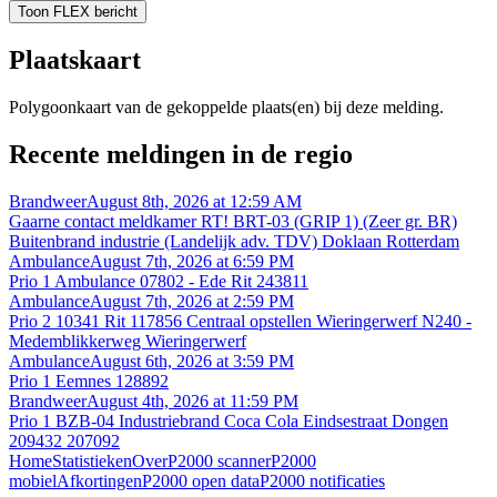
Toon FLEX bericht
Plaatskaart
Polygoonkaart van de gekoppelde plaats(en) bij deze melding.
Recente meldingen in de regio
Brandweer
August 8th, 2026 at 12:59 AM
Gaarne contact meldkamer RT! BRT-03 (GRIP 1) (Zeer gr. BR)
Buitenbrand industrie (Landelijk adv. TDV) Doklaan Rotterdam
Ambulance
August 7th, 2026 at 6:59 PM
Prio 1 Ambulance 07802 - Ede Rit 243811
Ambulance
August 7th, 2026 at 2:59 PM
Prio 2 10341 Rit 117856 Centraal opstellen Wieringerwerf N240 -
Medemblikkerweg Wieringerwerf
Ambulance
August 6th, 2026 at 3:59 PM
Prio 1 Eemnes 128892
Brandweer
August 4th, 2026 at 11:59 PM
Prio 1 BZB-04 Industriebrand Coca Cola Eindsestraat Dongen
209432 207092
Home
Statistieken
Over
P2000 scanner
P2000
mobiel
Afkortingen
P2000 open data
P2000 notificaties