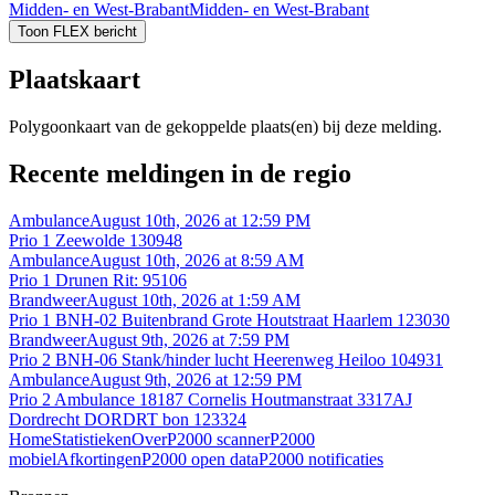
Midden- en West-Brabant
Midden- en West-Brabant
Toon FLEX bericht
Plaatskaart
Polygoonkaart van de gekoppelde plaats(en) bij deze melding.
Recente meldingen in de regio
Ambulance
August 10th, 2026 at 12:59 PM
Prio 1 Zeewolde 130948
Ambulance
August 10th, 2026 at 8:59 AM
Prio 1 Drunen Rit: 95106
Brandweer
August 10th, 2026 at 1:59 AM
Prio 1 BNH-02 Buitenbrand Grote Houtstraat Haarlem 123030
Brandweer
August 9th, 2026 at 7:59 PM
Prio 2 BNH-06 Stank/hinder lucht Heerenweg Heiloo 104931
Ambulance
August 9th, 2026 at 12:59 PM
Prio 2 Ambulance 18187 Cornelis Houtmanstraat 3317AJ
Dordrecht DORDRT bon 123324
Home
Statistieken
Over
P2000 scanner
P2000
mobiel
Afkortingen
P2000 open data
P2000 notificaties