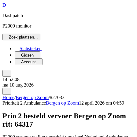
D
Dashpatch
P2000 monitor
Zoek plaatsen…
Statistieken
Gidsen
Account
14:52:08
ma 10 aug 2026
Home
/
Bergen op Zoom
/
#27033
Prioriteit 2
Ambulance
Bergen op Zoom
12 april 2026 om 04:59
Prio 2 besteld vervoer Bergen op Zoom
rit: 64317
P2000 scanner en live overzicht voor heel Nederland Ambulance ·