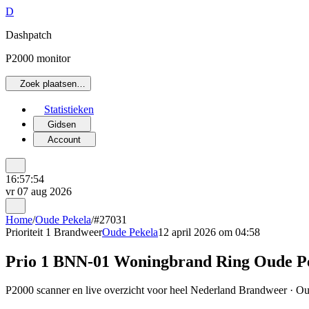
D
Dashpatch
P2000 monitor
Zoek plaatsen…
Statistieken
Gidsen
Account
16:57:54
vr 07 aug 2026
Home
/
Oude Pekela
/
#27031
Prioriteit 1
Brandweer
Oude Pekela
12 april 2026 om 04:58
Prio 1 BNN-01 Woningbrand Ring Oude P
P2000 scanner en live overzicht voor heel Nederland Brandweer · Oud