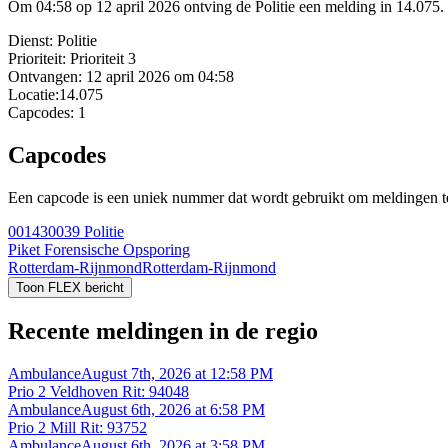
Om 04:58 op 12 april 2026 ontving de Politie een melding in 14.075. 
Dienst:
Politie
Prioriteit:
Prioriteit 3
Ontvangen:
12 april 2026 om 04:58
Locatie:
14.075
Capcodes:
1
Capcodes
Een capcode is een uniek nummer dat wordt gebruikt om meldingen te 
001430039
Politie
Piket Forensische Opsporing
Rotterdam-Rijnmond
Rotterdam-Rijnmond
Toon FLEX bericht
Recente meldingen in de regio
Ambulance
August 7th, 2026 at 12:58 PM
Prio 2 Veldhoven Rit: 94048
Ambulance
August 6th, 2026 at 6:58 PM
Prio 2 Mill Rit: 93752
Ambulance
August 6th, 2026 at 3:58 PM