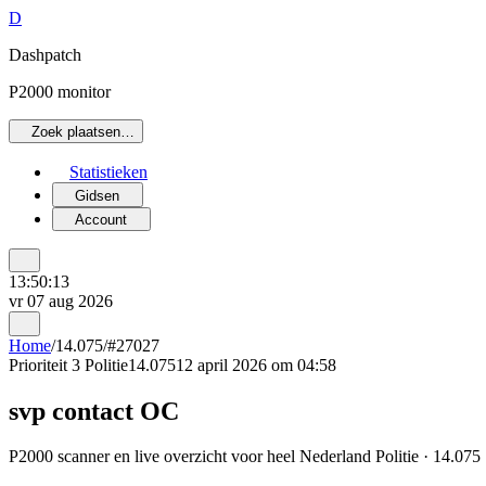
D
Dashpatch
P2000 monitor
Zoek plaatsen…
Statistieken
Gidsen
Account
13:50:13
vr 07 aug 2026
Home
/
14.075
/
#27027
Prioriteit 3
Politie
14.075
12 april 2026 om 04:58
svp contact OC
P2000 scanner en live overzicht voor heel Nederland Politie · 14.075 ·