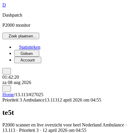
D
Dashpatch
P2000 monitor
Zoek plaatsen…
Statistieken
Gidsen
Account
01:42:20
za 08 aug 2026
Home
/
13.113
/
#27025
Prioriteit 3
Ambulance
13.113
12 april 2026 om 04:55
te5t
P2000 scanner en live overzicht voor heel Nederland Ambulance ·
13.113 · Prioriteit 3 · 12 april 2026 om 04:55