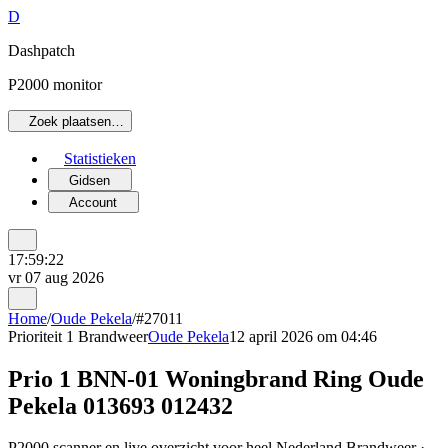
D
Dashpatch
P2000 monitor
Zoek plaatsen…
Statistieken
Gidsen
Account
17:59:22
vr 07 aug 2026
Home
/
Oude Pekela
/
#27011
Prioriteit 1
Brandweer
Oude Pekela
12 april 2026 om 04:46
Prio 1 BNN-01 Woningbrand Ring Oude
Pekela 013693 012432
P2000 scanner en live overzicht voor heel Nederland Brandweer ·