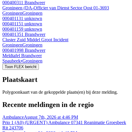
000400311
Brandweer
Groningen (DA-Officier van Dienst Sector Oost 01-3693
Groningen
Groningen
000401131
unknown
000401151
unknown
000401159
unknown
000401351
Brandweer
Cluster Zuid Middel Groot Incident
Groningen
Groningen
000401998
Brandweer
Meldtafel Brandweer
Spaubeek
•
Groningen
Toon FLEX bericht
Plaatskaart
Polygoonkaart van de gekoppelde plaats(en) bij deze melding.
Recente meldingen in de regio
Ambulance
August 7th, 2026 at 4:46 PM
Prio 1 (A0) (URGENT) Ambulance 07341 Reanimatie Groesbeek
Rit 243706