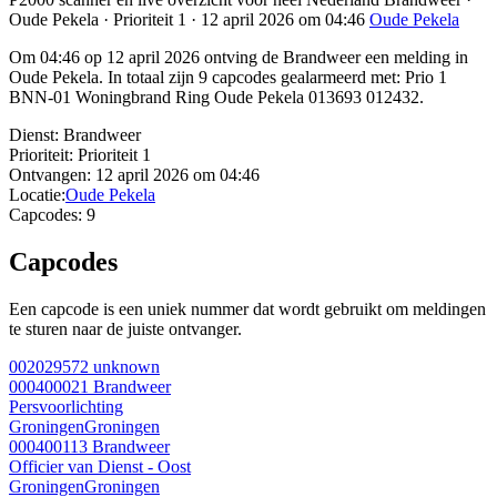
Oude Pekela · Prioriteit 1 · 12 april 2026 om 04:46
Oude Pekela
Om 04:46 op 12 april 2026 ontving de Brandweer een melding in
Oude Pekela. In totaal zijn 9 capcodes gealarmeerd met: Prio 1
BNN-01 Woningbrand Ring Oude Pekela 013693 012432.
Dienst:
Brandweer
Prioriteit:
Prioriteit 1
Ontvangen:
12 april 2026 om 04:46
Locatie:
Oude Pekela
Capcodes:
9
Capcodes
Een capcode is een uniek nummer dat wordt gebruikt om meldingen
te sturen naar de juiste ontvanger.
002029572
unknown
000400021
Brandweer
Persvoorlichting
Groningen
Groningen
000400113
Brandweer
Officier van Dienst - Oost
Groningen
Groningen