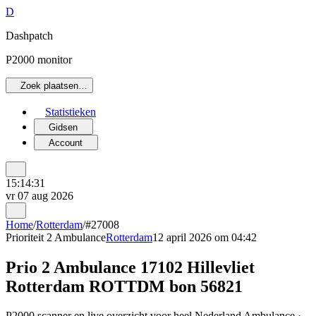
D
Dashpatch
P2000 monitor
Zoek plaatsen…
Statistieken
Gidsen
Account
15:14:31
vr 07 aug 2026
Home
/
Rotterdam
/
#27008
Prioriteit 2
Ambulance
Rotterdam
12 april 2026 om 04:42
Prio 2 Ambulance 17102 Hillevliet
Rotterdam ROTTDM bon 56821
P2000 scanner en live overzicht voor heel Nederland Ambulance ·