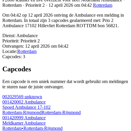
Rotterdam · Prioriteit 2 · 12 april 2026 om 04:42
Rotterdam
Om 04:42 op 12 april 2026 ontving de Ambulance een melding in
Rotterdam. In totaal zijn 3 capcodes gealarmeerd met: Prio 2
Ambulance 17102 Hillevliet Rotterdam ROTTDM bon 56821.
Dienst:
Ambulance
Prioriteit:
Prioriteit 2
Ontvangen:
12 april 2026 om 04:42
Locatie:
Rotterdam
Capcodes:
3
Capcodes
Een capcode is een uniek nummer dat wordt gebruikt om meldingen
te sturen naar de juiste ontvanger.
002029569
unknown
001420002
Ambulance
Spoed Ambulance 17-102
Rotterdam-Rijnmond
Rotterdam-Rijnmond
001420999
Ambulance
Meldkamer Ambulance
Rotterdam
•
Rotterdam-Rijnmond