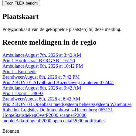
Toon FLEX bericht
Plaatskaart
Polygoonkaart van de gekoppelde plaats(en) bij deze melding.
Recente meldingen in de regio
Ambulance
August 7th, 2026 at 3:42 AM
Prio 1 Hoofdstraat BERGAB : 16150
Ambulance
August 6th, 2026 at 10:42 PM
Prio 1 - Enschede
Brandweer
August 6th, 2026 at 7:42 PM
Prio 2 BON-01 Afvalbrand Buzerseweg Lunteren 072441
Ambulance
August 6th, 2026 at 9:42 AM
Prio 1 Doorn 128693
Brandweer
August 6th, 2026 at 6:42 AM
Prio 2 BON-03 Openbaar meldsysteem beheerssysteem Warehouse
Rabelink Logistics De Immenhorst 's-Heerenberg 065131
Home
Statistieken
Over
P2000 scanner
P2000
mobiel
Afkortingen
P2000 open data
P2000 notificaties
Bronnen