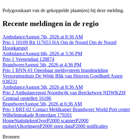
Polygoonkaart van de gekoppelde plaats(en) bij deze melding.
Recente meldingen in de regio
Ambulance
August 7th, 2026 at 8:36 AM
Prio 1 10109 Rit 117653 HA Om de Noord Om de Noord
Hoogkarspel
Ambulance
August 6th, 2026 at 3:36 PM
Prio 1 Veenendaal 128874
Brandweer
August 5th, 2026 at 4:36 PM
Prio 1 BNN-01 Openbaar meldsysteem brandmelding
Verzorgingshuis De Wijde Blik van Heuven Goedhartl Assen
038231
Ambulance
August 5th, 2026 at 8:36 AM
Prio 2 Ambulancepost Noordwijk van Berckelweg NDWKZH
Centraal opstellen 16186
Brandweer
August 5th, 2026 at 6:36 AM
Prio 3 BRT-02 Contact Meldkamer Brandweer World Port center
Wilhelminakade Rotterdam 179201
Home
Statistieken
Over
P2000 scanner
P2000
mobiel
Afkortingen
P2000 open data
P2000 notificaties
Bronnen