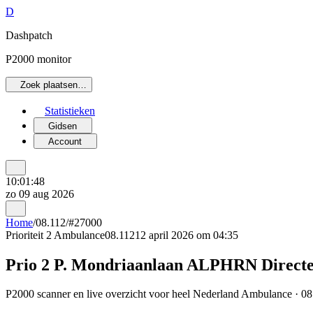
D
Dashpatch
P2000 monitor
Zoek plaatsen…
Statistieken
Gidsen
Account
10:01:48
zo 09 aug 2026
Home
/
08.112
/
#27000
Prioriteit 2
Ambulance
08.112
12 april 2026 om 04:35
Prio 2 P. Mondriaanlaan ALPHRN Directe 
P2000 scanner en live overzicht voor heel Nederland Ambulance · 08.1