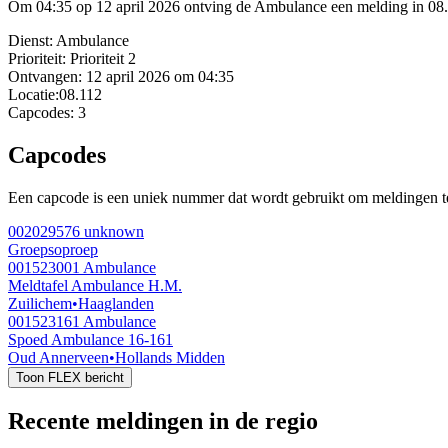
Om 04:35 op 12 april 2026 ontving de Ambulance een melding in 08.1
Dienst:
Ambulance
Prioriteit:
Prioriteit 2
Ontvangen:
12 april 2026 om 04:35
Locatie:
08.112
Capcodes:
3
Capcodes
Een capcode is een uniek nummer dat wordt gebruikt om meldingen te 
002029576
unknown
Groepsoproep
001523001
Ambulance
Meldtafel Ambulance H.M.
Zuilichem
•
Haaglanden
001523161
Ambulance
Spoed Ambulance 16-161
Oud Annerveen
•
Hollands Midden
Toon FLEX bericht
Recente meldingen in de regio