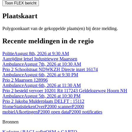
Toon FLEX bericht
Plaatskaart
Polygoonkaart van de gekoppelde plaats(en) bij deze melding.
Recente meldingen in de regio
Politie
August 8th, 2026 at 9:30 AM
Aanrijding letsel Industrieweg Maarssen
Ambulance
August 7th, 2026 at 10:30 AM
Prio 2 Schoolstraat NDWKZH Directe inzet 16174
Ambulance
August 6th, 2026 at 9:30 PM
Prio 2 Maarssen 128996
Ambulance
August 6th, 2026 at 11:30 AM
Prio 2 besteld vervoer 10201 Rit 117243 Geldelozeweg Hoorn NH
Ambulance
August 5th, 2026 at 10:30 PM
Prio 2 Jakoba Mulderplaats DELFT : 15112
Home
Statistieken
Over
P2000 scanner
P2000
mobiel
Afkortingen
P2000 open data
P2000 notificaties
Bronnen
Kadaster / BAG
Leaflet
OSM + CARTO