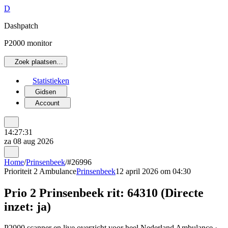
D
Dashpatch
P2000 monitor
Zoek plaatsen…
Statistieken
Gidsen
Account
14:27:31
za 08 aug 2026
Home
/
Prinsenbeek
/
#26996
Prioriteit 2
Ambulance
Prinsenbeek
12 april 2026 om 04:30
Prio 2 Prinsenbeek rit: 64310 (Directe
inzet: ja)
P2000 scanner en live overzicht voor heel Nederland Ambulance ·