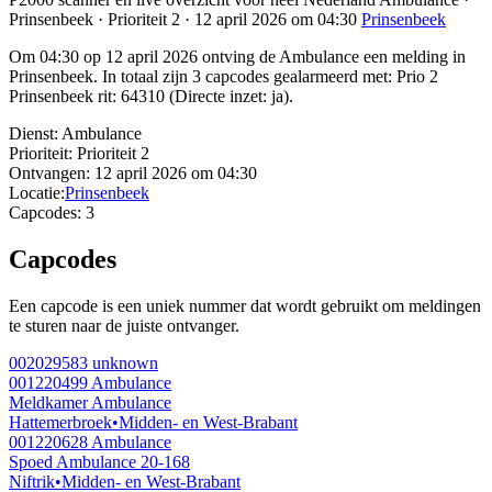
Prinsenbeek · Prioriteit 2 · 12 april 2026 om 04:30
Prinsenbeek
Om 04:30 op 12 april 2026 ontving de Ambulance een melding in
Prinsenbeek. In totaal zijn 3 capcodes gealarmeerd met: Prio 2
Prinsenbeek rit: 64310 (Directe inzet: ja).
Dienst:
Ambulance
Prioriteit:
Prioriteit 2
Ontvangen:
12 april 2026 om 04:30
Locatie:
Prinsenbeek
Capcodes:
3
Capcodes
Een capcode is een uniek nummer dat wordt gebruikt om meldingen
te sturen naar de juiste ontvanger.
002029583
unknown
001220499
Ambulance
Meldkamer Ambulance
Hattemerbroek
•
Midden- en West-Brabant
001220628
Ambulance
Spoed Ambulance 20-168
Niftrik
•
Midden- en West-Brabant