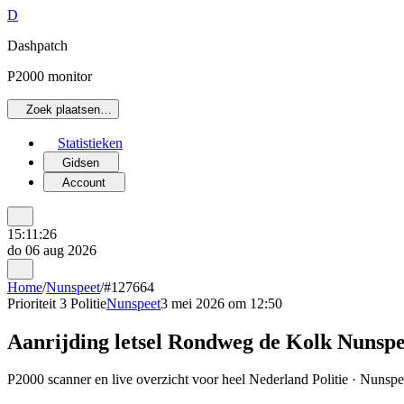
D
Dashpatch
P2000 monitor
Zoek plaatsen…
Statistieken
Gidsen
Account
15:11:26
do 06 aug 2026
Home
/
Nunspeet
/
#127664
Prioriteit 3
Politie
Nunspeet
3 mei 2026 om 12:50
Aanrijding letsel Rondweg de Kolk Nunspe
P2000 scanner en live overzicht voor heel Nederland Politie · Nunspee