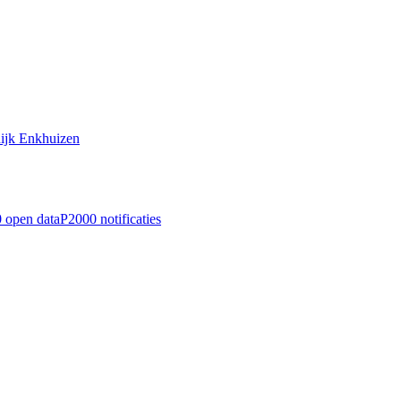
dijk Enkhuizen
 open data
P2000 notificaties