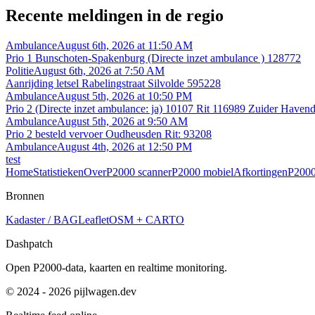
Recente meldingen in de regio
Ambulance
August 6th, 2026 at 11:50 AM
Prio 1 Bunschoten-Spakenburg (Directe inzet ambulance ) 128772
Politie
August 6th, 2026 at 7:50 AM
Aanrijding letsel Rabelingstraat Silvolde 595228
Ambulance
August 5th, 2026 at 10:50 PM
Prio 2 (Directe inzet ambulance: ja) 10107 Rit 116989 Zuider Haven
Ambulance
August 5th, 2026 at 9:50 AM
Prio 2 besteld vervoer Oudheusden Rit: 93208
Ambulance
August 4th, 2026 at 12:50 PM
test
Home
Statistieken
Over
P2000 scanner
P2000 mobiel
Afkortingen
P2000
Bronnen
Kadaster / BAG
Leaflet
OSM + CARTO
Dashpatch
Open P2000-data, kaarten en realtime monitoring.
© 2024 - 2026 pijlwagen.dev