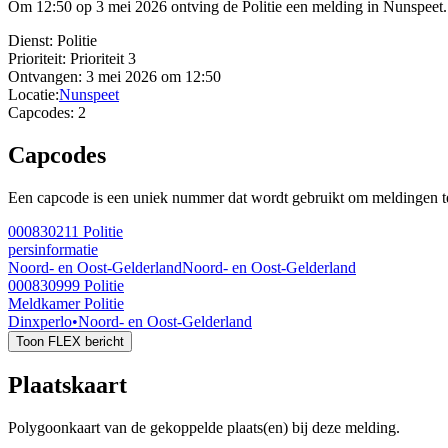
Om 12:50 op 3 mei 2026 ontving de Politie een melding in Nunspeet.
Dienst:
Politie
Prioriteit:
Prioriteit 3
Ontvangen:
3 mei 2026 om 12:50
Locatie:
Nunspeet
Capcodes:
2
Capcodes
Een capcode is een uniek nummer dat wordt gebruikt om meldingen te 
000830211
Politie
persinformatie
Noord- en Oost-Gelderland
Noord- en Oost-Gelderland
000830999
Politie
Meldkamer Politie
Dinxperlo
•
Noord- en Oost-Gelderland
Toon FLEX bericht
Plaatskaart
Polygoonkaart van de gekoppelde plaats(en) bij deze melding.