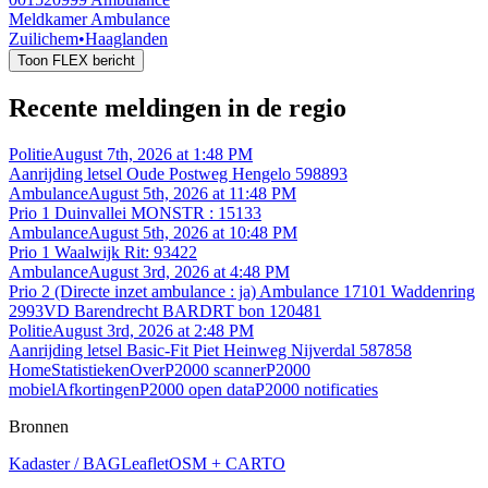
Meldkamer Ambulance
Zuilichem
•
Haaglanden
Toon FLEX bericht
Recente meldingen in de regio
Politie
August 7th, 2026 at 1:48 PM
Aanrijding letsel Oude Postweg Hengelo 598893
Ambulance
August 5th, 2026 at 11:48 PM
Prio 1 Duinvallei MONSTR : 15133
Ambulance
August 5th, 2026 at 10:48 PM
Prio 1 Waalwijk Rit: 93422
Ambulance
August 3rd, 2026 at 4:48 PM
Prio 2 (Directe inzet ambulance : ja) Ambulance 17101 Waddenring
2993VD Barendrecht BARDRT bon 120481
Politie
August 3rd, 2026 at 2:48 PM
Aanrijding letsel Basic-Fit Piet Heinweg Nijverdal 587858
Home
Statistieken
Over
P2000 scanner
P2000
mobiel
Afkortingen
P2000 open data
P2000 notificaties
Bronnen
Kadaster / BAG
Leaflet
OSM + CARTO