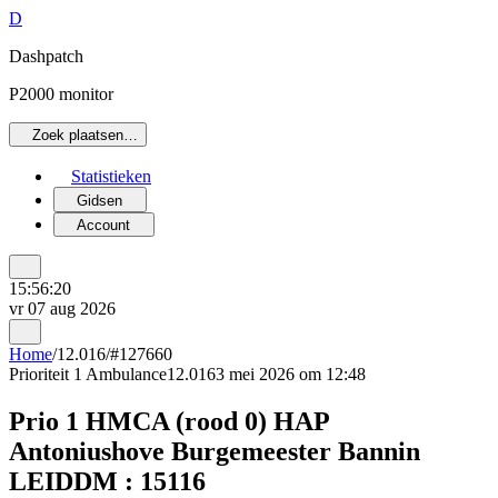
D
Dashpatch
P2000 monitor
Zoek plaatsen…
Statistieken
Gidsen
Account
15:56:20
vr 07 aug 2026
Home
/
12.016
/
#127660
Prioriteit 1
Ambulance
12.016
3 mei 2026 om 12:48
Prio 1 HMCA (rood 0) HAP
Antoniushove Burgemeester Bannin
LEIDDM : 15116