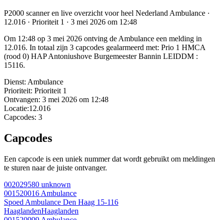
P2000 scanner en live overzicht voor heel Nederland Ambulance ·
12.016 · Prioriteit 1 · 3 mei 2026 om 12:48
Om 12:48 op 3 mei 2026 ontving de Ambulance een melding in
12.016. In totaal zijn 3 capcodes gealarmeerd met: Prio 1 HMCA
(rood 0) HAP Antoniushove Burgemeester Bannin LEIDDM :
15116.
Dienst:
Ambulance
Prioriteit:
Prioriteit 1
Ontvangen:
3 mei 2026 om 12:48
Locatie:
12.016
Capcodes:
3
Capcodes
Een capcode is een uniek nummer dat wordt gebruikt om meldingen
te sturen naar de juiste ontvanger.
002029580
unknown
001520016
Ambulance
Spoed Ambulance Den Haag 15-116
Haaglanden
Haaglanden
001520999
Ambulance