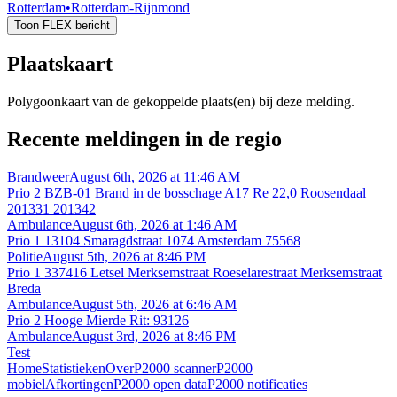
Rotterdam
•
Rotterdam-Rijnmond
Toon FLEX bericht
Plaatskaart
Polygoonkaart van de gekoppelde plaats(en) bij deze melding.
Recente meldingen in de regio
Brandweer
August 6th, 2026 at 11:46 AM
Prio 2 BZB-01 Brand in de bosschage A17 Re 22,0 Roosendaal
201331 201342
Ambulance
August 6th, 2026 at 1:46 AM
Prio 1 13104 Smaragdstraat 1074 Amsterdam 75568
Politie
August 5th, 2026 at 8:46 PM
Prio 1 337416 Letsel Merksemstraat Roeselarestraat Merksemstraat
Breda
Ambulance
August 5th, 2026 at 6:46 AM
Prio 2 Hooge Mierde Rit: 93126
Ambulance
August 3rd, 2026 at 8:46 PM
Test
Home
Statistieken
Over
P2000 scanner
P2000
mobiel
Afkortingen
P2000 open data
P2000 notificaties