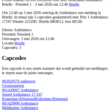
Brielle · Prioriteit 1 · 3 mei 2026 om 12:46
Brielle
Om 12:46 op 3 mei 2026 ontving de Ambulance een melding in
Brielle. In totaal zijn 3 capcodes gealarmeerd met: Prio 1 Ambulance
17167 Hinder 3232HC Brielle BRIELL bon 68538.
Dienst:
Ambulance
Prioriteit:
Prioriteit 1
Ontvangen:
3 mei 2026 om 12:46
Locatie:
Brielle
Capcodes:
3
Capcodes
Een capcode is een uniek nummer dat wordt gebruikt om meldingen
te sturen naar de juiste ontvanger.
002029576
unknown
Groepsoproep
001420067
Ambulance
Spoed Ambulance 17-167
Rotterdam-Rijnmond
Rotterdam-Rijnmond
001420999
Ambulance
Meldkamer Ambulance