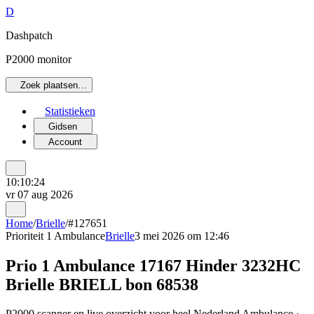
D
Dashpatch
P2000 monitor
Zoek plaatsen…
Statistieken
Gidsen
Account
10:10:24
vr 07 aug 2026
Home
/
Brielle
/
#127651
Prioriteit 1
Ambulance
Brielle
3 mei 2026 om 12:46
Prio 1 Ambulance 17167 Hinder 3232HC
Brielle BRIELL bon 68538
P2000 scanner en live overzicht voor heel Nederland Ambulance ·