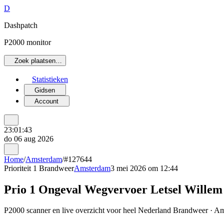
D
Dashpatch
P2000 monitor
Zoek plaatsen…
Statistieken
Gidsen
Account
23:01:43
do 06 aug 2026
Home
/
Amsterdam
/
#127644
Prioriteit 1
Brandweer
Amsterdam
3 mei 2026 om 12:44
Prio 1 Ongeval Wegvervoer Letsel Wille
P2000 scanner en live overzicht voor heel Nederland Brandweer · Am