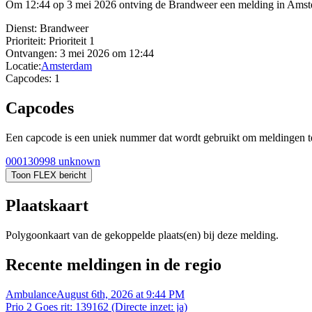
Om 12:44 op 3 mei 2026 ontving de Brandweer een melding in Amster
Dienst:
Brandweer
Prioriteit:
Prioriteit 1
Ontvangen:
3 mei 2026 om 12:44
Locatie:
Amsterdam
Capcodes:
1
Capcodes
Een capcode is een uniek nummer dat wordt gebruikt om meldingen te 
000130998
unknown
Toon FLEX bericht
Plaatskaart
Polygoonkaart van de gekoppelde plaats(en) bij deze melding.
Recente meldingen in de regio
Ambulance
August 6th, 2026 at 9:44 PM
Prio 2 Goes rit: 139162 (Directe inzet: ja)