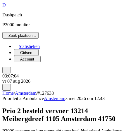
D
Dashpatch
P2000 monitor
Zoek plaatsen…
Statistieken
Gidsen
Account
03:07:04
vr 07 aug 2026
Home
/
Amsterdam
/
#127638
Prioriteit 2
Ambulance
Amsterdam
3 mei 2026 om 12:43
Prio 2 besteld vervoer 13214
Meibergdreef 1105 Amsterdam 41750
P2000 scanner en live overzicht voor heel Nederland Ambulance ·