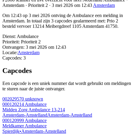
Amsterdam · Prioriteit 2 · 3 mei 2026 om 12:43
Amsterdam
Om 12:43 op 3 mei 2026 ontving de Ambulance een melding in
Amsterdam. In totaal zijn 3 capcodes gealarmeerd met: Prio 2
besteld vervoer 13214 Meibergdreef 1105 Amsterdam 41750.
Dienst:
Ambulance
Prioriteit:
Prioriteit 2
Ontvangen:
3 mei 2026 om 12:43
Locatie:
Amsterdam
Capcodes:
3
Capcodes
Een capcode is een uniek nummer dat wordt gebruikt om meldingen
te sturen naar de juiste ontvanger.
002029570
unknown
000120214
Ambulance
Midden Zorg Ambulance 13-214
Amsterdam-Amstelland
Amsterdam-Amstelland
000120999
Ambulance
Meldkamer Ambulance
Spierdijk
•
Amsterdam-Amstelland