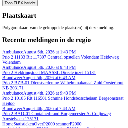
Toon FLEX bericht
Plaatskaart
Polygoonkaart van de gekoppelde plaats(en) bij deze melding.
Recente meldingen in de regio
Ambulance
August 6th, 2026 at 1:43 PM
Prio 2 11133 Rit 117307 Centraal opstellen Volendam Heideweg
Volendam
Ambulance
August 5th, 2026 at 9:43 PM
Prio 2 Heldringstraat MAASSL Directe inzet 15131
Brandweer
August 5th, 2026 at 6:43 AM
Prio 2 BZB-01 Dienstverlening Wilhelminakanaal Zuid Oosterhout
NB 203171
Ambulance
August 4th, 2026 at 9:43 PM
Prio 2 10185 Rit 116501 Schuine Hondsbosschelaan Bergeonstraat
Heiloo
Brandweer
August 4th, 2026 at 7:43 AM
Prio 2 BAD-01 Containerbrand Burgemeester A. Colijnweg
Amstelveen 135131
Home
Statistieken
Over
P2000 scanner
P2000