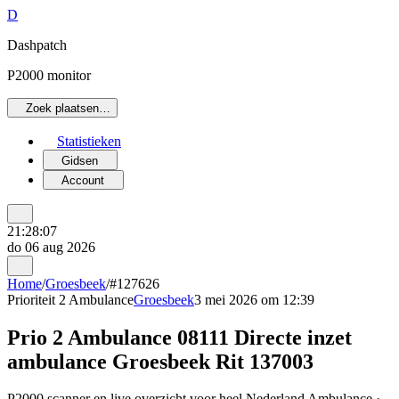
D
Dashpatch
P2000 monitor
Zoek plaatsen…
Statistieken
Gidsen
Account
21:28:07
do 06 aug 2026
Home
/
Groesbeek
/
#127626
Prioriteit 2
Ambulance
Groesbeek
3 mei 2026 om 12:39
Prio 2 Ambulance 08111 Directe inzet
ambulance Groesbeek Rit 137003
P2000 scanner en live overzicht voor heel Nederland Ambulance ·