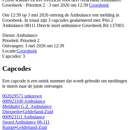
Groesbeek · Prioriteit 2 · 3 mei 2026 om 12:39
Groesbeek
Om 12:39 op 3 mei 2026 ontving de Ambulance een melding in
Groesbeek. In totaal zijn 3 capcodes gealarmeerd met: Prio 2
Ambulance 08111 Directe inzet ambulance Groesbeek Rit 137003.
Dienst:
Ambulance
Prioriteit:
Prioriteit 2
Ontvangen:
3 mei 2026 om 12:39
Locatie:
Groesbeek
Capcodes:
3
Capcodes
Een capcode is een uniek nummer dat wordt gebruikt om meldingen
te sturen naar de juiste ontvanger.
002029571
unknown
000923100
Ambulance
Meldtafel G.Z. Ambulance
Dinxperlo
•
Gelderland-Zuid
000923111
Ambulance
Spoed Ambulance 08-111
Rumpt
•
Gelderland-Zuid