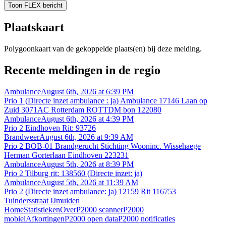
Toon FLEX bericht
Plaatskaart
Polygoonkaart van de gekoppelde plaats(en) bij deze melding.
Recente meldingen in de regio
Ambulance
August 6th, 2026 at 6:39 PM
Prio 1 (Directe inzet ambulance : ja) Ambulance 17146 Laan op
Zuid 3071AC Rotterdam ROTTDM bon 122080
Ambulance
August 6th, 2026 at 4:39 PM
Prio 2 Eindhoven Rit: 93726
Brandweer
August 6th, 2026 at 9:39 AM
Prio 2 BOB-01 Brandgerucht Stichting Wooninc. Wissehaege
Herman Gorterlaan Eindhoven 223231
Ambulance
August 5th, 2026 at 8:39 PM
Prio 2 Tilburg rit: 138560 (Directe inzet: ja)
Ambulance
August 5th, 2026 at 11:39 AM
Prio 2 (Directe inzet ambulance: ja) 12159 Rit 116753
Tuindersstraat IJmuiden
Home
Statistieken
Over
P2000 scanner
P2000
mobiel
Afkortingen
P2000 open data
P2000 notificaties