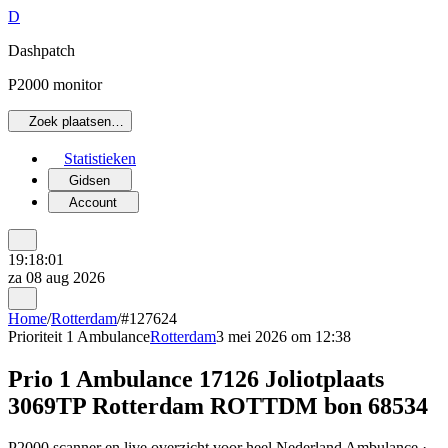
D
Dashpatch
P2000 monitor
Zoek plaatsen…
Statistieken
Gidsen
Account
19:18:01
za 08 aug 2026
Home
/
Rotterdam
/
#127624
Prioriteit 1
Ambulance
Rotterdam
3 mei 2026 om 12:38
Prio 1 Ambulance 17126 Joliotplaats
3069TP Rotterdam ROTTDM bon 68534
P2000 scanner en live overzicht voor heel Nederland Ambulance ·