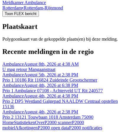
Meldkamer Ambulance
Rotterdam
•
Rotterdam-Rijnmond
Toon FLEX bericht
Plaatskaart
Polygoonkaart van de gekoppelde plaats(en) bij deze melding.
Recente meldingen in de regio
Ambulance
August 8th, 2026 at 4:38 AM
U mag retour Mangaanstraat
Ambulance
August 5th, 2026 at 2:38 PM
Prio 1 10186 Rit 116824 Zuideinde Grootschermer
Ambulance
August 4th, 2026 at 6:38 PM
Prio 1 Ambulance 07108 - Achterveld UT Rit 240577
Ambulance
August 4th, 2026 at 4:38 PM
Prio 2 DP5 Westland Galgepad NAALDW Centraal opstellen
15136
Ambulance
August 4th, 2026 at 2:38 PM
Prio 2 13121 Touwbaan 1018 Amsterdam 75090
Home
Statistieken
Over
P2000 scanner
P2000
mobiel
Afkortingen
P2000 open data
P2000 notificaties