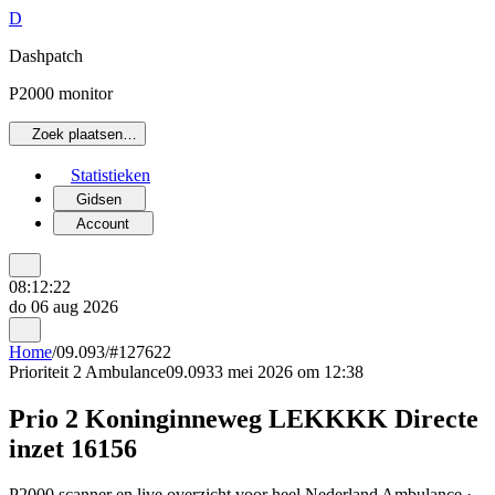
D
Dashpatch
P2000 monitor
Zoek plaatsen…
Statistieken
Gidsen
Account
08:12:22
do 06 aug 2026
Home
/
09.093
/
#127622
Prioriteit 2
Ambulance
09.093
3 mei 2026 om 12:38
Prio 2 Koninginneweg LEKKKK Directe
inzet 16156
P2000 scanner en live overzicht voor heel Nederland Ambulance ·