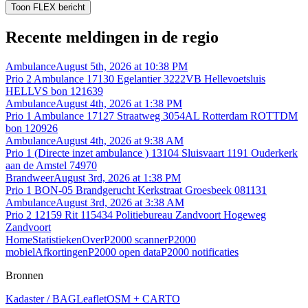
Toon FLEX bericht
Recente meldingen in de regio
Ambulance
August 5th, 2026 at 10:38 PM
Prio 2 Ambulance 17130 Egelantier 3222VB Hellevoetsluis
HELLVS bon 121639
Ambulance
August 4th, 2026 at 1:38 PM
Prio 1 Ambulance 17127 Straatweg 3054AL Rotterdam ROTTDM
bon 120926
Ambulance
August 4th, 2026 at 9:38 AM
Prio 1 (Directe inzet ambulance ) 13104 Sluisvaart 1191 Ouderkerk
aan de Amstel 74970
Brandweer
August 3rd, 2026 at 1:38 PM
Prio 1 BON-05 Brandgerucht Kerkstraat Groesbeek 081131
Ambulance
August 3rd, 2026 at 3:38 AM
Prio 2 12159 Rit 115434 Politiebureau Zandvoort Hogeweg
Zandvoort
Home
Statistieken
Over
P2000 scanner
P2000
mobiel
Afkortingen
P2000 open data
P2000 notificaties
Bronnen
Kadaster / BAG
Leaflet
OSM + CARTO