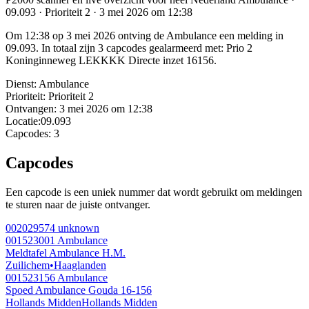
09.093 · Prioriteit 2 · 3 mei 2026 om 12:38
Om 12:38 op 3 mei 2026 ontving de Ambulance een melding in
09.093. In totaal zijn 3 capcodes gealarmeerd met: Prio 2
Koninginneweg LEKKKK Directe inzet 16156.
Dienst:
Ambulance
Prioriteit:
Prioriteit 2
Ontvangen:
3 mei 2026 om 12:38
Locatie:
09.093
Capcodes:
3
Capcodes
Een capcode is een uniek nummer dat wordt gebruikt om meldingen
te sturen naar de juiste ontvanger.
002029574
unknown
001523001
Ambulance
Meldtafel Ambulance H.M.
Zuilichem
•
Haaglanden
001523156
Ambulance
Spoed Ambulance Gouda 16-156
Hollands Midden
Hollands Midden