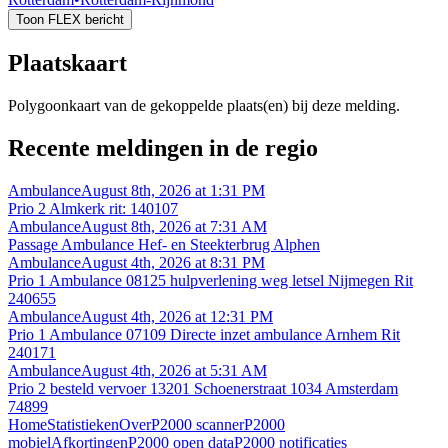
Toon FLEX bericht
Plaatskaart
Polygoonkaart van de gekoppelde plaats(en) bij deze melding.
Recente meldingen in de regio
Ambulance
August 8th, 2026 at 1:31 PM
Prio 2 Almkerk rit: 140107
Ambulance
August 8th, 2026 at 7:31 AM
Passage Ambulance Hef- en Steekterbrug Alphen
Ambulance
August 4th, 2026 at 8:31 PM
Prio 1 Ambulance 08125 hulpverlening weg letsel Nijmegen Rit
240655
Ambulance
August 4th, 2026 at 12:31 PM
Prio 1 Ambulance 07109 Directe inzet ambulance Arnhem Rit
240171
Ambulance
August 4th, 2026 at 5:31 AM
Prio 2 besteld vervoer 13201 Schoenerstraat 1034 Amsterdam
74899
Home
Statistieken
Over
P2000 scanner
P2000
mobiel
Afkortingen
P2000 open data
P2000 notificaties