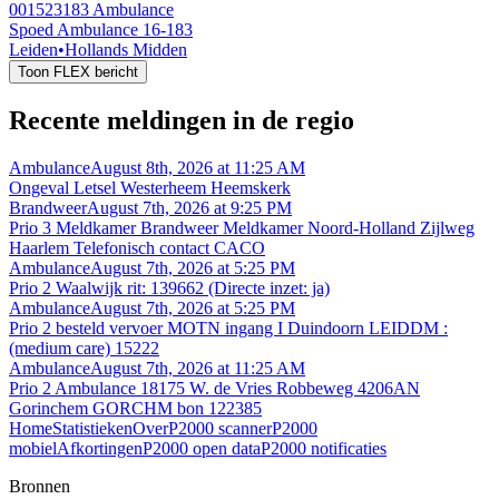
001523183
Ambulance
Spoed Ambulance 16-183
Leiden
•
Hollands Midden
Toon FLEX bericht
Recente meldingen in de regio
Ambulance
August 8th, 2026 at 11:25 AM
Ongeval Letsel Westerheem Heemskerk
Brandweer
August 7th, 2026 at 9:25 PM
Prio 3 Meldkamer Brandweer Meldkamer Noord-Holland Zijlweg
Haarlem Telefonisch contact CACO
Ambulance
August 7th, 2026 at 5:25 PM
Prio 2 Waalwijk rit: 139662 (Directe inzet: ja)
Ambulance
August 7th, 2026 at 5:25 PM
Prio 2 besteld vervoer MOTN ingang I Duindoorn LEIDDM :
(medium care) 15222
Ambulance
August 7th, 2026 at 11:25 AM
Prio 2 Ambulance 18175 W. de Vries Robbeweg 4206AN
Gorinchem GORCHM bon 122385
Home
Statistieken
Over
P2000 scanner
P2000
mobiel
Afkortingen
P2000 open data
P2000 notificaties
Bronnen