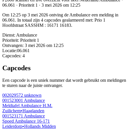
06.061 · Prioriteit 1 · 3 mei 2026 om 12:25
Om 12:25 op 3 mei 2026 ontving de Ambulance een melding in
06.061. In totaal zijn 4 capcodes gealarmeerd met: Prio 1
Hoofdstraat SASSHM : 16171 16183.
Dienst:
Ambulance
Prioriteit:
Prioriteit 1
Ontvangen:
3 mei 2026 om 12:25
Locatie:
06.061
Capcodes:
4
Capcodes
Een capcode is een uniek nummer dat wordt gebruikt om meldingen
te sturen naar de juiste ontvanger.
002029572
unknown
001523001
Ambulance
Meldtafel Ambulance H.M.
Zuilichem
•
Haaglanden
001523171
Ambulance
Spoed Ambulance 16-171
Leiderdorp
•
Hollands Midden