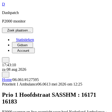
D
Dashpatch
P2000 monitor
Zoek plaatsen…
Statistieken
Gidsen
Account
17:43:10
za 08 aug 2026
Home
/
06.061
/
#127595
Prioriteit 1
Ambulance
06.061
3 mei 2026 om 12:25
Prio 1 Hoofdstraat SASSHM : 16171
16183
P2000 scanner en live overzicht voor heel Nederland Ambulance ·