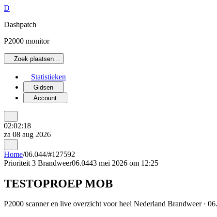
D
Dashpatch
P2000 monitor
Zoek plaatsen…
Statistieken
Gidsen
Account
02:02:18
za 08 aug 2026
Home
/
06.044
/
#127592
Prioriteit 3
Brandweer
06.044
3 mei 2026 om 12:25
TESTOPROEP MOB
P2000 scanner en live overzicht voor heel Nederland Brandweer · 06.0