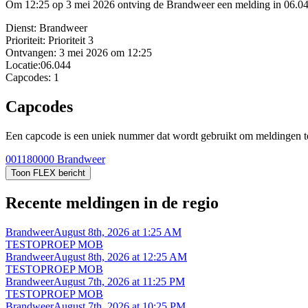
Om 12:25 op 3 mei 2026 ontving de Brandweer een melding in 06.0
Dienst:
Brandweer
Prioriteit:
Prioriteit 3
Ontvangen:
3 mei 2026 om 12:25
Locatie:
06.044
Capcodes:
1
Capcodes
Een capcode is een uniek nummer dat wordt gebruikt om meldingen te 
001180000
Brandweer
Toon FLEX bericht
Recente meldingen in de regio
Brandweer
August 8th, 2026 at 1:25 AM
TESTOPROEP MOB
Brandweer
August 8th, 2026 at 12:25 AM
TESTOPROEP MOB
Brandweer
August 7th, 2026 at 11:25 PM
TESTOPROEP MOB
Brandweer
August 7th, 2026 at 10:25 PM