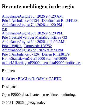
Recente meldingen in de regio
Ambulance
August 8th, 2026 at 7:20 AM
Prio 1 Ambulance 06154 - Doetinchem Rit 244138
Ambulance
August 7th, 2026 at 1:20 PM
test
Ambulance
August 6th, 2026 at 5:20 PM
Prio 1 besteld vervoer Mariahout Rit: 93733
Ambulance
August 6th, 2026 at 11:20 AM
Prio 1 Wijk bij Duurstede 128752
Ambulance
August 2nd, 2026 at 3:20 PM
Prio 1 Ambulance 07126 - Dieren Rit 238179
Home
Statistieken
Over
P2000 scanner
P2000
mobiel
Afkortingen
P2000 open data
P2000 notificaties
Bronnen
Kadaster / BAG
Leaflet
OSM + CARTO
Dashpatch
Open P2000-data, kaarten en realtime monitoring.
© 2024 - 2026 pijlwagen.dev