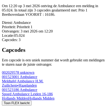
Om 12:20 op 3 mei 2026 ontving de Ambulance een melding in
05.024. In totaal zijn 3 capcodes gealarmeerd met: Prio 1
Beethovenlaan VOORHT : 16186.
Dienst:
Ambulance
Prioriteit:
Prioriteit 1
Ontvangen:
3 mei 2026 om 12:20
Locatie:
05.024
Capcodes:
3
Capcodes
Een capcode is een uniek nummer dat wordt gebruikt om meldingen
te sturen naar de juiste ontvanger.
002029578
unknown
001523001
Ambulance
Meldtafel Ambulance H.M.
Zuilichem
•
Haaglanden
001523186
Ambulance
Spoed Ambulance Leiden 16-186
Hollands Midden
Hollands Midden
Toon FLEX bericht