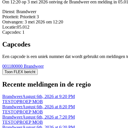
Om 12:20 op 3 mei 2026 ontving de Brandweer een melding in 05.0
Dienst:
Brandweer
Prioriteit:
Prioriteit 3
Ontvangen:
3 mei 2026 om 12:20
Locatie:
05.012
Capcodes:
1
Capcodes
Een capcode is een uniek nummer dat wordt gebruikt om meldingen te 
001180000
Brandweer
Toon FLEX bericht
Recente meldingen in de regio
Brandweer
August 6th, 2026 at 9:20 PM
TESTOPROEP MOB
Brandweer
August 6th, 2026 at 8:20 PM
TESTOPROEP MOB
Brandweer
August 6th, 2026 at 7:20 PM
TESTOPROEP MOB
Brandweer
August 6th, 2026 at 6:20 PM