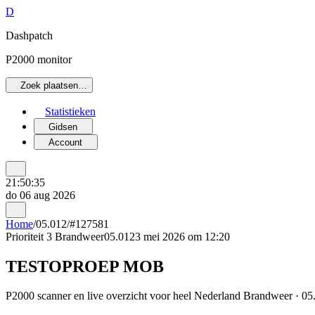
D
Dashpatch
P2000 monitor
Zoek plaatsen…
Statistieken
Gidsen
Account
21:50:35
do 06 aug 2026
Home
/
05.012
/
#127581
Prioriteit 3
Brandweer
05.012
3 mei 2026 om 12:20
TESTOPROEP MOB
P2000 scanner en live overzicht voor heel Nederland Brandweer · 05.0