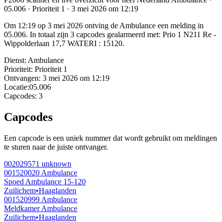
05.006 · Prioriteit 1 · 3 mei 2026 om 12:19
Om 12:19 op 3 mei 2026 ontving de Ambulance een melding in
05.006. In totaal zijn 3 capcodes gealarmeerd met: Prio 1 N211 Re -
Wippolderlaan 17,7 WATERI : 15120.
Dienst:
Ambulance
Prioriteit:
Prioriteit 1
Ontvangen:
3 mei 2026 om 12:19
Locatie:
05.006
Capcodes:
3
Capcodes
Een capcode is een uniek nummer dat wordt gebruikt om meldingen
te sturen naar de juiste ontvanger.
002029571
unknown
001520020
Ambulance
Spoed Ambulance 15-120
Zuilichem
•
Haaglanden
001520999
Ambulance
Meldkamer Ambulance
Zuilichem
•
Haaglanden