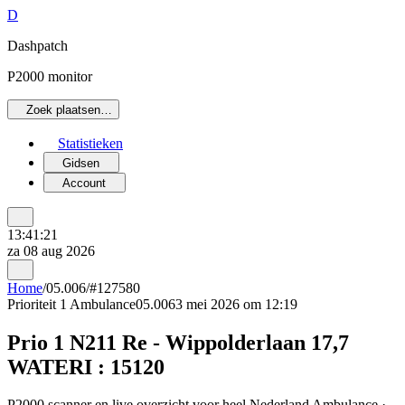
D
Dashpatch
P2000 monitor
Zoek plaatsen…
Statistieken
Gidsen
Account
13:41:21
za 08 aug 2026
Home
/
05.006
/
#127580
Prioriteit 1
Ambulance
05.006
3 mei 2026 om 12:19
Prio 1 N211 Re - Wippolderlaan 17,7
WATERI : 15120
P2000 scanner en live overzicht voor heel Nederland Ambulance ·