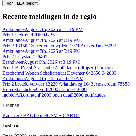
Toon FLEX bericht
Recente meldingen in de regio
Ambulance
August 7th, 2026 at 11:19 PM
Prio 1 Helmond Rit: 94236
Ambulance
August 7th, 2026 at 6:19 PM
Prio 2 13150 Concertgebouwplein 1071 Amsterdam 76092
Ambulance
August 7th, 2026 at 5:19 PM
Prio 2 Lelystad 129467
Brandweer
August 6th, 2026 at 3:19 PM
Prio 1 BON-04 Assistentie Ambulance (afhijsen) Dimence
Beschermd Wonen Scholierstraat Deventer 042850 042830
Ambulance
August 6th, 2026 at 10:19 AM
Prio 2 besteld vervoer 13220 Arlandaweg 1043 Amsterdam 75658
Home
Statistieken
Over
P2000 scanner
P2000
mobiel
Afkortingen
P2000 open data
P2000 notificaties
Bronnen
Kadaster / BAG
Leaflet
OSM + CARTO
Dashpatch