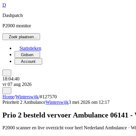
D
Dashpatch
P2000 monitor
Zoek plaatsen…
Statistieken
Gidsen
Account
18:04:40
vr 07 aug 2026
Home
/
Winterswijk
/
#127570
Prioriteit 2
Ambulance
Winterswijk
3 mei 2026 om 12:17
Prio 2 besteld vervoer Ambulance 06141 -
P2000 scanner en live overzicht voor heel Nederland Ambulance · Win