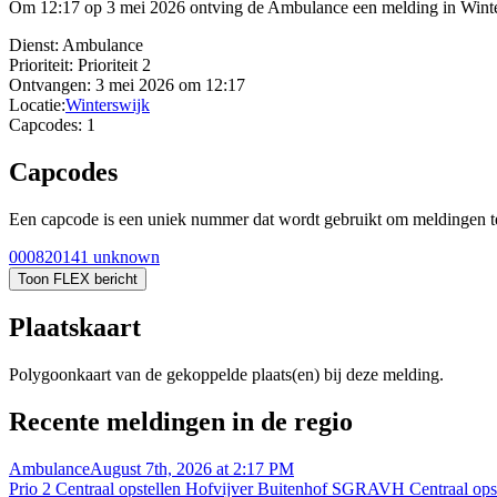
Om 12:17 op 3 mei 2026 ontving de Ambulance een melding in Winters
Dienst:
Ambulance
Prioriteit:
Prioriteit 2
Ontvangen:
3 mei 2026 om 12:17
Locatie:
Winterswijk
Capcodes:
1
Capcodes
Een capcode is een uniek nummer dat wordt gebruikt om meldingen te 
000820141
unknown
Toon FLEX bericht
Plaatskaart
Polygoonkaart van de gekoppelde plaats(en) bij deze melding.
Recente meldingen in de regio
Ambulance
August 7th, 2026 at 2:17 PM
Prio 2 Centraal opstellen Hofvijver Buitenhof SGRAVH Centraal ops