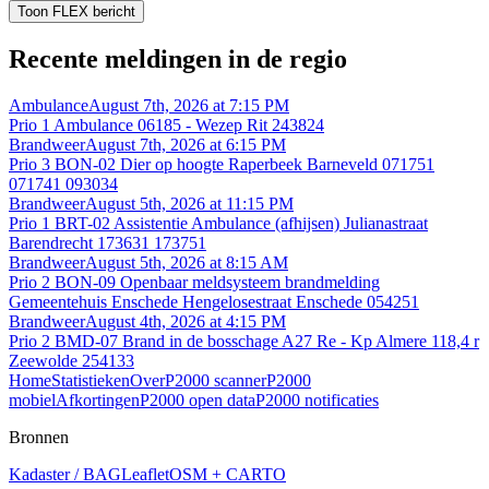
Toon FLEX bericht
Recente meldingen in de regio
Ambulance
August 7th, 2026 at 7:15 PM
Prio 1 Ambulance 06185 - Wezep Rit 243824
Brandweer
August 7th, 2026 at 6:15 PM
Prio 3 BON-02 Dier op hoogte Raperbeek Barneveld 071751
071741 093034
Brandweer
August 5th, 2026 at 11:15 PM
Prio 1 BRT-02 Assistentie Ambulance (afhijsen) Julianastraat
Barendrecht 173631 173751
Brandweer
August 5th, 2026 at 8:15 AM
Prio 2 BON-09 Openbaar meldsysteem brandmelding
Gemeentehuis Enschede Hengelosestraat Enschede 054251
Brandweer
August 4th, 2026 at 4:15 PM
Prio 2 BMD-07 Brand in de bosschage A27 Re - Kp Almere 118,4 r
Zeewolde 254133
Home
Statistieken
Over
P2000 scanner
P2000
mobiel
Afkortingen
P2000 open data
P2000 notificaties
Bronnen
Kadaster / BAG
Leaflet
OSM + CARTO