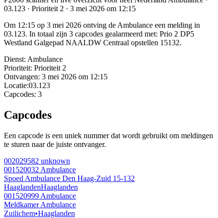
03.123 · Prioriteit 2 · 3 mei 2026 om 12:15
Om 12:15 op 3 mei 2026 ontving de Ambulance een melding in
03.123. In totaal zijn 3 capcodes gealarmeerd met: Prio 2 DP5
Westland Galgepad NAALDW Centraal opstellen 15132.
Dienst:
Ambulance
Prioriteit:
Prioriteit 2
Ontvangen:
3 mei 2026 om 12:15
Locatie:
03.123
Capcodes:
3
Capcodes
Een capcode is een uniek nummer dat wordt gebruikt om meldingen
te sturen naar de juiste ontvanger.
002029582
unknown
001520032
Ambulance
Spoed Ambulance Den Haag-Zuid 15-132
Haaglanden
Haaglanden
001520999
Ambulance
Meldkamer Ambulance
Zuilichem
•
Haaglanden