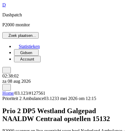
D
Dashpatch
P2000 monitor
Zoek plaatsen…
Statistieken
Gidsen
Account
02:38:02
za 08 aug 2026
Home
/
03.123
/
#127561
Prioriteit 2
Ambulance
03.123
3 mei 2026 om 12:15
Prio 2 DP5 Westland Galgepad
NAALDW Centraal opstellen 15132
P2000 scanner en live overzicht voor heel Nederland Ambulance ·