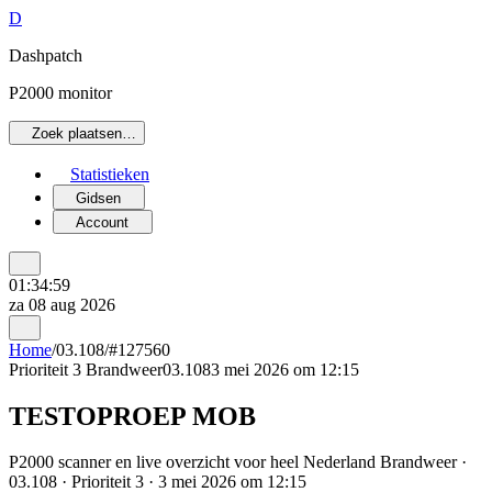
D
Dashpatch
P2000 monitor
Zoek plaatsen…
Statistieken
Gidsen
Account
01:34:59
za 08 aug 2026
Home
/
03.108
/
#127560
Prioriteit 3
Brandweer
03.108
3 mei 2026 om 12:15
TESTOPROEP MOB
P2000 scanner en live overzicht voor heel Nederland Brandweer ·
03.108 · Prioriteit 3 · 3 mei 2026 om 12:15