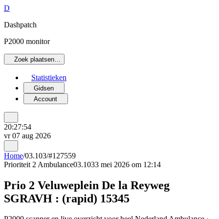
D
Dashpatch
P2000 monitor
Zoek plaatsen…
Statistieken
Gidsen
Account
20:27:54
vr 07 aug 2026
Home
/
03.103
/
#127559
Prioriteit 2
Ambulance
03.103
3 mei 2026 om 12:14
Prio 2 Veluweplein De la Reyweg
SGRAVH : (rapid) 15345
P2000 scanner en live overzicht voor heel Nederland Ambulance ·