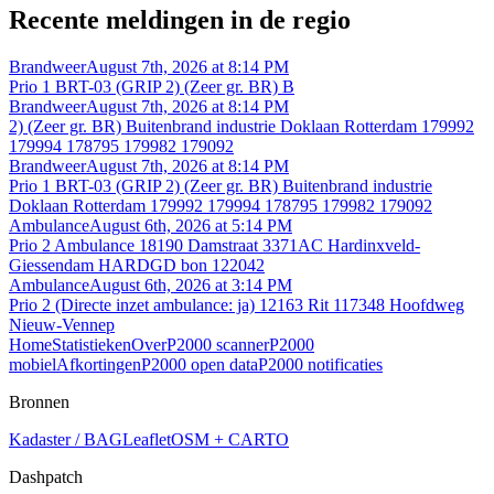
Recente meldingen in de regio
Brandweer
August 7th, 2026 at 8:14 PM
Prio 1 BRT-03 (GRIP 2) (Zeer gr. BR) B
Brandweer
August 7th, 2026 at 8:14 PM
2) (Zeer gr. BR) Buitenbrand industrie Doklaan Rotterdam 179992
179994 178795 179982 179092
Brandweer
August 7th, 2026 at 8:14 PM
Prio 1 BRT-03 (GRIP 2) (Zeer gr. BR) Buitenbrand industrie
Doklaan Rotterdam 179992 179994 178795 179982 179092
Ambulance
August 6th, 2026 at 5:14 PM
Prio 2 Ambulance 18190 Damstraat 3371AC Hardinxveld-
Giessendam HARDGD bon 122042
Ambulance
August 6th, 2026 at 3:14 PM
Prio 2 (Directe inzet ambulance: ja) 12163 Rit 117348 Hoofdweg
Nieuw-Vennep
Home
Statistieken
Over
P2000 scanner
P2000
mobiel
Afkortingen
P2000 open data
P2000 notificaties
Bronnen
Kadaster / BAG
Leaflet
OSM + CARTO
Dashpatch