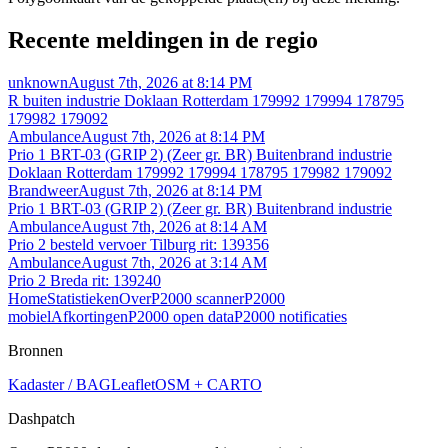
Recente meldingen in de regio
unknown
August 7th, 2026 at 8:14 PM
R buiten industrie Doklaan Rotterdam 179992 179994 178795
179982 179092
Ambulance
August 7th, 2026 at 8:14 PM
Prio 1 BRT-03 (GRIP 2) (Zeer gr. BR) Buitenbrand industrie
Doklaan Rotterdam 179992 179994 178795 179982 179092
Brandweer
August 7th, 2026 at 8:14 PM
Prio 1 BRT-03 (GRIP 2) (Zeer gr. BR) Buitenbrand industrie
Ambulance
August 7th, 2026 at 8:14 AM
Prio 2 besteld vervoer Tilburg rit: 139356
Ambulance
August 7th, 2026 at 3:14 AM
Prio 2 Breda rit: 139240
Home
Statistieken
Over
P2000 scanner
P2000
mobiel
Afkortingen
P2000 open data
P2000 notificaties
Bronnen
Kadaster / BAG
Leaflet
OSM + CARTO
Dashpatch