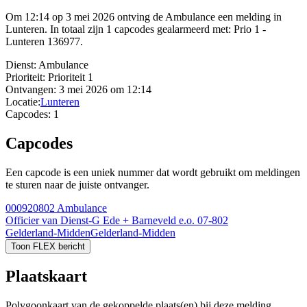
Om 12:14 op 3 mei 2026 ontving de Ambulance een melding in
Lunteren. In totaal zijn 1 capcodes gealarmeerd met: Prio 1 -
Lunteren 136977.
Dienst:
Ambulance
Prioriteit:
Prioriteit 1
Ontvangen:
3 mei 2026 om 12:14
Locatie:
Lunteren
Capcodes:
1
Capcodes
Een capcode is een uniek nummer dat wordt gebruikt om meldingen
te sturen naar de juiste ontvanger.
000920802
Ambulance
Officier van Dienst-G Ede + Barneveld e.o. 07-802
Gelderland-Midden
Gelderland-Midden
Toon FLEX bericht
Plaatskaart
Polygoonkaart van de gekoppelde plaats(en) bij deze melding.