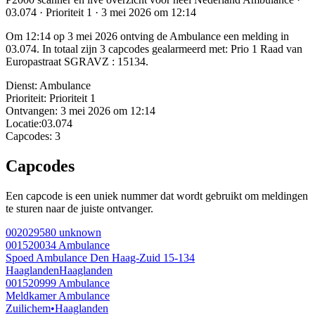
03.074 · Prioriteit 1 · 3 mei 2026 om 12:14
Om 12:14 op 3 mei 2026 ontving de Ambulance een melding in
03.074. In totaal zijn 3 capcodes gealarmeerd met: Prio 1 Raad van
Europastraat SGRAVZ : 15134.
Dienst:
Ambulance
Prioriteit:
Prioriteit 1
Ontvangen:
3 mei 2026 om 12:14
Locatie:
03.074
Capcodes:
3
Capcodes
Een capcode is een uniek nummer dat wordt gebruikt om meldingen
te sturen naar de juiste ontvanger.
002029580
unknown
001520034
Ambulance
Spoed Ambulance Den Haag-Zuid 15-134
Haaglanden
Haaglanden
001520999
Ambulance
Meldkamer Ambulance
Zuilichem
•
Haaglanden