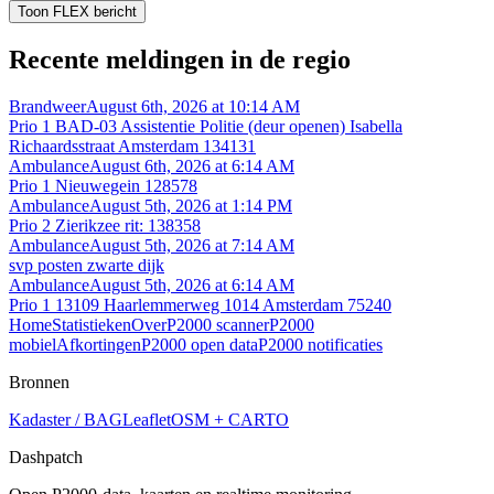
Toon FLEX bericht
Recente meldingen in de regio
Brandweer
August 6th, 2026 at 10:14 AM
Prio 1 BAD-03 Assistentie Politie (deur openen) Isabella
Richaardsstraat Amsterdam 134131
Ambulance
August 6th, 2026 at 6:14 AM
Prio 1 Nieuwegein 128578
Ambulance
August 5th, 2026 at 1:14 PM
Prio 2 Zierikzee rit: 138358
Ambulance
August 5th, 2026 at 7:14 AM
svp posten zwarte dijk
Ambulance
August 5th, 2026 at 6:14 AM
Prio 1 13109 Haarlemmerweg 1014 Amsterdam 75240
Home
Statistieken
Over
P2000 scanner
P2000
mobiel
Afkortingen
P2000 open data
P2000 notificaties
Bronnen
Kadaster / BAG
Leaflet
OSM + CARTO
Dashpatch