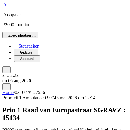
D
Dashpatch
P2000 monitor
Zoek plaatsen…
Statistieken
Gidsen
Account
21:32:22
do 06 aug 2026
Home
/
03.074
/
#127556
Prioriteit 1
Ambulance
03.074
3 mei 2026 om 12:14
Prio 1 Raad van Europastraat SGRAVZ :
15134
P2000 scanner en live overzicht voor heel Nederland Ambulance ·