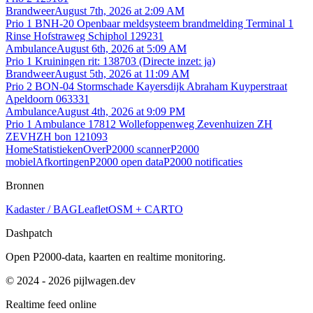
Brandweer
August 7th, 2026 at 2:09 AM
Prio 1 BNH-20 Openbaar meldsysteem brandmelding Terminal 1
Rinse Hofstraweg Schiphol 129231
Ambulance
August 6th, 2026 at 5:09 AM
Prio 1 Kruiningen rit: 138703 (Directe inzet: ja)
Brandweer
August 5th, 2026 at 11:09 AM
Prio 2 BON-04 Stormschade Kayersdijk Abraham Kuyperstraat
Apeldoorn 063331
Ambulance
August 4th, 2026 at 9:09 PM
Prio 1 Ambulance 17812 Wollefoppenweg Zevenhuizen ZH
ZEVHZH bon 121093
Home
Statistieken
Over
P2000 scanner
P2000
mobiel
Afkortingen
P2000 open data
P2000 notificaties
Bronnen
Kadaster / BAG
Leaflet
OSM + CARTO
Dashpatch
Open P2000-data, kaarten en realtime monitoring.
© 2024 - 2026 pijlwagen.dev
Realtime feed online