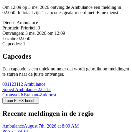
Om 12:09 op 3 mei 2026 ontving de Ambulance een melding in
02.050. In totaal zijn 1 capcodes gealarmeerd met: Fijne dienst!.
Dienst:
Ambulance
Prioriteit:
Prioriteit 3
Ontvangen:
3 mei 2026 om 12:09
Locatie:
02.050
Capcodes:
1
Capcodes
Een capcode is een uniek nummer dat wordt gebruikt om meldingen
te sturen naar de juiste ontvanger.
001123112
Ambulance
Spoed Ambulance 22-112
Gronsveld
•
Brabant-Zuidoost
Toon FLEX bericht
Recente meldingen in de regio
Ambulance
August 7th, 2026 at 8:09 AM
Prio 2 129161