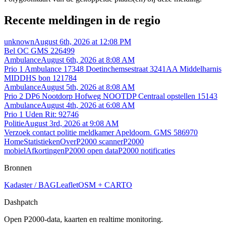
Recente meldingen in de regio
unknown
August 6th, 2026 at 12:08 PM
Bel OC GMS 226499
Ambulance
August 6th, 2026 at 8:08 AM
Prio 1 Ambulance 17348 Doetinchemsestraat 3241AA Middelharnis
MIDDHS bon 121784
Ambulance
August 5th, 2026 at 8:08 AM
Prio 2 DP6 Nootdorp Hofweg NOOTDP Centraal opstellen 15143
Ambulance
August 4th, 2026 at 6:08 AM
Prio 1 Uden Rit: 92746
Politie
August 3rd, 2026 at 9:08 AM
Verzoek contact politie meldkamer Apeldoorn. GMS 586970
Home
Statistieken
Over
P2000 scanner
P2000
mobiel
Afkortingen
P2000 open data
P2000 notificaties
Bronnen
Kadaster / BAG
Leaflet
OSM + CARTO
Dashpatch
Open P2000-data, kaarten en realtime monitoring.