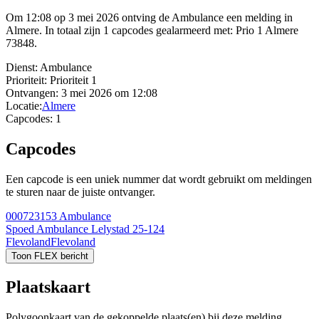
Om 12:08 op 3 mei 2026 ontving de Ambulance een melding in
Almere. In totaal zijn 1 capcodes gealarmeerd met: Prio 1 Almere
73848.
Dienst:
Ambulance
Prioriteit:
Prioriteit 1
Ontvangen:
3 mei 2026 om 12:08
Locatie:
Almere
Capcodes:
1
Capcodes
Een capcode is een uniek nummer dat wordt gebruikt om meldingen
te sturen naar de juiste ontvanger.
000723153
Ambulance
Spoed Ambulance Lelystad 25-124
Flevoland
Flevoland
Toon FLEX bericht
Plaatskaart
Polygoonkaart van de gekoppelde plaats(en) bij deze melding.