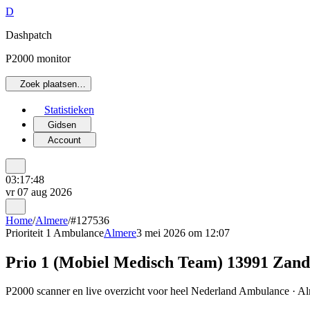
D
Dashpatch
P2000 monitor
Zoek plaatsen…
Statistieken
Gidsen
Account
03:17:48
vr 07 aug 2026
Home
/
Almere
/
#127536
Prioriteit 1
Ambulance
Almere
3 mei 2026 om 12:07
Prio 1 (Mobiel Medisch Team) 13991 Zandw
P2000 scanner en live overzicht voor heel Nederland Ambulance · Alm