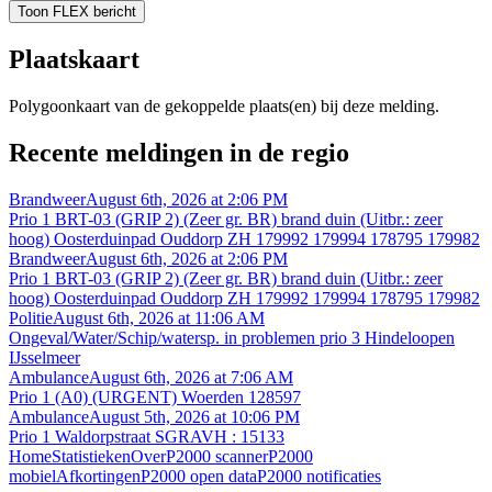
Toon FLEX bericht
Plaatskaart
Polygoonkaart van de gekoppelde plaats(en) bij deze melding.
Recente meldingen in de regio
Brandweer
August 6th, 2026 at 2:06 PM
Prio 1 BRT-03 (GRIP 2) (Zeer gr. BR) brand duin (Uitbr.: zeer
hoog) Oosterduinpad Ouddorp ZH 179992 179994 178795 179982
Brandweer
August 6th, 2026 at 2:06 PM
Prio 1 BRT-03 (GRIP 2) (Zeer gr. BR) brand duin (Uitbr.: zeer
hoog) Oosterduinpad Ouddorp ZH 179992 179994 178795 179982
Politie
August 6th, 2026 at 11:06 AM
Ongeval/Water/Schip/watersp. in problemen prio 3 Hindeloopen
IJsselmeer
Ambulance
August 6th, 2026 at 7:06 AM
Prio 1 (A0) (URGENT) Woerden 128597
Ambulance
August 5th, 2026 at 10:06 PM
Prio 1 Waldorpstraat SGRAVH : 15133
Home
Statistieken
Over
P2000 scanner
P2000
mobiel
Afkortingen
P2000 open data
P2000 notificaties