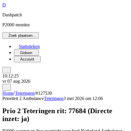
D
Dashpatch
P2000 monitor
Zoek plaatsen…
Statistieken
Gidsen
Account
10:12:25
vr 07 aug 2026
Home
/
Teteringen
/
#127530
Prioriteit 2
Ambulance
Teteringen
3 mei 2026 om 12:06
Prio 2 Teteringen rit: 77684 (Directe
inzet: ja)
P2000 scanner en live overzicht voor heel Nederland Ambulance ·