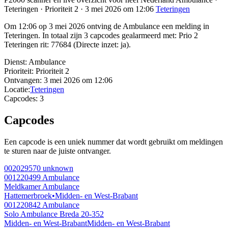
Teteringen · Prioriteit 2 · 3 mei 2026 om 12:06
Teteringen
Om 12:06 op 3 mei 2026 ontving de Ambulance een melding in
Teteringen. In totaal zijn 3 capcodes gealarmeerd met: Prio 2
Teteringen rit: 77684 (Directe inzet: ja).
Dienst:
Ambulance
Prioriteit:
Prioriteit 2
Ontvangen:
3 mei 2026 om 12:06
Locatie:
Teteringen
Capcodes:
3
Capcodes
Een capcode is een uniek nummer dat wordt gebruikt om meldingen
te sturen naar de juiste ontvanger.
002029570
unknown
001220499
Ambulance
Meldkamer Ambulance
Hattemerbroek
•
Midden- en West-Brabant
001220842
Ambulance
Solo Ambulance Breda 20-352
Midden- en West-Brabant
Midden- en West-Brabant