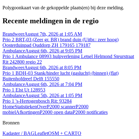
Polygoonkaart van de gekoppelde plaats(en) bij deze melding.
Recente meldingen in de regio
Brandweer
August 7th, 2026 at 1:05 AM
Prio 2 BRT-03 (Zeer gr. BR) brand duin (Uitbr.: zeer hoog)
Oosterduinpad Ouddorp ZH 179165 179187
Ambulance
August 6th, 2026 at 9:05 PM
Prio 1 Ambulance 08993 hulpverlening Letsel Helmond Steurstraat
Rit 242800 regio 22
Brandweer
August 6th, 2026 at 8:05 PM
Prio 1 BDH-03 Stank/hinder lucht (gaslucht) (binnen) (flat)
Buitenhofdreef Delft 155550
Ambulance
August 6th, 2026 at 7:04 PM
Prio 1 Elst Ut 128953
Ambulance
August 5th, 2026 at 1:05 PM
Prio 1 's-Hertogenbosch Rit: 93284
Home
Statistieken
Over
P2000 scanner
P2000
mobiel
Afkortingen
P2000 open data
P2000 notificaties
Bronnen
Kadaster / BAG
Leaflet
OSM + CARTO