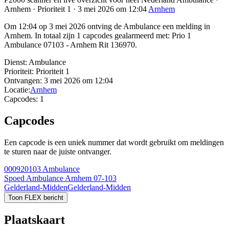
Arnhem · Prioriteit 1 · 3 mei 2026 om 12:04
Arnhem
Om 12:04 op 3 mei 2026 ontving de Ambulance een melding in
Arnhem. In totaal zijn 1 capcodes gealarmeerd met: Prio 1
Ambulance 07103 - Arnhem Rit 136970.
Dienst:
Ambulance
Prioriteit:
Prioriteit 1
Ontvangen:
3 mei 2026 om 12:04
Locatie:
Arnhem
Capcodes:
1
Capcodes
Een capcode is een uniek nummer dat wordt gebruikt om meldingen
te sturen naar de juiste ontvanger.
000920103
Ambulance
Spoed Ambulance Arnhem 07-103
Gelderland-Midden
Gelderland-Midden
Toon FLEX bericht
Plaatskaart