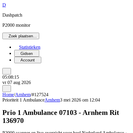
D
Dashpatch
P2000 monitor
Zoek plaatsen…
Statistieken
Gidsen
Account
05:08:15
vr 07 aug 2026
Home
/
Arnhem
/
#127524
Prioriteit 1
Ambulance
Arnhem
3 mei 2026 om 12:04
Prio 1 Ambulance 07103 - Arnhem Rit
136970
P2000 scanner en live overzicht voor heel Nederland Ambulance ·