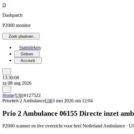
D
Dashpatch
P2000 monitor
Zoek plaatsen…
Statistieken
Gidsen
Account
13:30:08
za 08 aug 2026
Home
/
Ulft
/
#127522
Prioriteit 2
Ambulance
Ulft
3 mei 2026 om 12:04
Prio 2 Ambulance 06155 Directe inzet amb
P2000 scanner en live overzicht voor heel Nederland Ambulance · Ulft