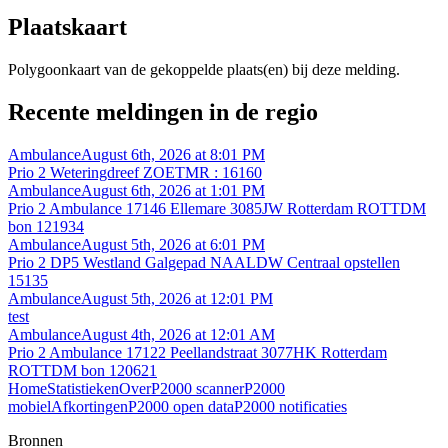
Plaatskaart
Polygoonkaart van de gekoppelde plaats(en) bij deze melding.
Recente meldingen in de regio
Ambulance
August 6th, 2026 at 8:01 PM
Prio 2 Weteringdreef ZOETMR : 16160
Ambulance
August 6th, 2026 at 1:01 PM
Prio 2 Ambulance 17146 Ellemare 3085JW Rotterdam ROTTDM
bon 121934
Ambulance
August 5th, 2026 at 6:01 PM
Prio 2 DP5 Westland Galgepad NAALDW Centraal opstellen
15135
Ambulance
August 5th, 2026 at 12:01 PM
test
Ambulance
August 4th, 2026 at 12:01 AM
Prio 2 Ambulance 17122 Peellandstraat 3077HK Rotterdam
ROTTDM bon 120621
Home
Statistieken
Over
P2000 scanner
P2000
mobiel
Afkortingen
P2000 open data
P2000 notificaties
Bronnen