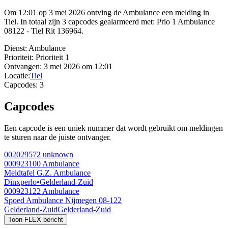
Om 12:01 op 3 mei 2026 ontving de Ambulance een melding in
Tiel. In totaal zijn 3 capcodes gealarmeerd met: Prio 1 Ambulance
08122 - Tiel Rit 136964.
Dienst:
Ambulance
Prioriteit:
Prioriteit 1
Ontvangen:
3 mei 2026 om 12:01
Locatie:
Tiel
Capcodes:
3
Capcodes
Een capcode is een uniek nummer dat wordt gebruikt om meldingen
te sturen naar de juiste ontvanger.
002029572
unknown
000923100
Ambulance
Meldtafel G.Z. Ambulance
Dinxperlo
•
Gelderland-Zuid
000923122
Ambulance
Spoed Ambulance Nijmegen 08-122
Gelderland-Zuid
Gelderland-Zuid
Toon FLEX bericht