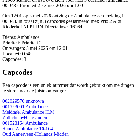
00.048 · Prioriteit 2 · 3 mei 2026 om 12:01
Om 12:01 op 3 mei 2026 ontving de Ambulance een melding in
00.048. In totaal zijn 3 capcodes gealarmeerd met: Prio 2 Aldi
Ridderhof ALPHRN Directe inzet 16164.
Dienst:
Ambulance
Prioriteit:
Prioriteit 2
Ontvangen:
3 mei 2026 om 12:01
Locatie:
00.048
Capcodes:
3
Capcodes
Een capcode is een uniek nummer dat wordt gebruikt om meldingen
te sturen naar de juiste ontvanger.
002029570
unknown
001523001
Ambulance
Meldtafel Ambulance H.M.
Zuilichem
•
Haaglanden
001523164
Ambulance
Spoed Ambulance 16-164
Oud Annerveen
•
Hollands Midden