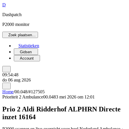
D
Dashpatch
P2000 monitor
Zoek plaatsen…
Statistieken
Gidsen
Account
09:54:48
do 06 aug 2026
Home
/
00.048
/
#127505
Prioriteit 2
Ambulance
00.048
3 mei 2026 om 12:01
Prio 2 Aldi Ridderhof ALPHRN Directe
inzet 16164
P2000 scanner en live overzicht voor heel Nederland Ambulance ·