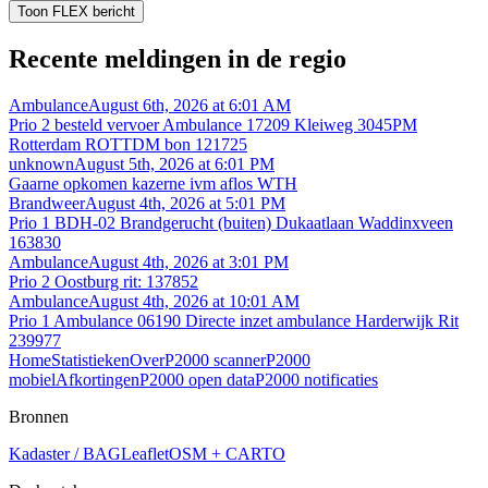
Toon FLEX bericht
Recente meldingen in de regio
Ambulance
August 6th, 2026 at 6:01 AM
Prio 2 besteld vervoer Ambulance 17209 Kleiweg 3045PM
Rotterdam ROTTDM bon 121725
unknown
August 5th, 2026 at 6:01 PM
Gaarne opkomen kazerne ivm aflos WTH
Brandweer
August 4th, 2026 at 5:01 PM
Prio 1 BDH-02 Brandgerucht (buiten) Dukaatlaan Waddinxveen
163830
Ambulance
August 4th, 2026 at 3:01 PM
Prio 2 Oostburg rit: 137852
Ambulance
August 4th, 2026 at 10:01 AM
Prio 1 Ambulance 06190 Directe inzet ambulance Harderwijk Rit
239977
Home
Statistieken
Over
P2000 scanner
P2000
mobiel
Afkortingen
P2000 open data
P2000 notificaties
Bronnen
Kadaster / BAG
Leaflet
OSM + CARTO