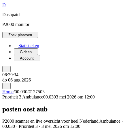
D
Dashpatch
P2000 monitor
Zoek plaatsen…
Statistieken
Gidsen
Account
06:29:34
do 06 aug 2026
Home
/
00.030
/
#127503
Prioriteit 3
Ambulance
00.030
3 mei 2026 om 12:00
posten oost aub
P2000 scanner en live overzicht voor heel Nederland Ambulance ·
00.030 · Prioriteit 3 · 3 mei 2026 om 12:00