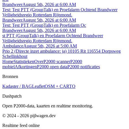
Brandweer
August 5th, 2026 at 6:00 AM
Test: Test PTT (GroupTalk) en Proefalarm Ochtend Brandweer
Veiligheidsregio Rotterdam Rijnmond.
Brandweer
August 5th, 2026 at 6:00 AM
Test: Test PTT (GroupTalk) en Proefalarm Oc
Brandweer
August 5th, 2026 at 6:00 AM
st PTT (GroupTalk) en Proefalarm Ochtend Brandweer
Veiligheidsregio Rotterdam Rijnmond.
Ambulance
August 5th, 2026 at 5:00 AM
Prio 2 (Directe inzet ambulance: ja) 10105 Rit 116554 Dorpsweg
Schellinkhout
Home
Statistieken
Over
P2000 scanner
P2000
mobiel
Afkortingen
P2000 open data
P2000 notificaties
Bronnen
Kadaster / BAG
Leaflet
OSM + CARTO
Dashpatch
Open P2000-data, kaarten en realtime monitoring.
© 2024 - 2026 pijlwagen.dev
Realtime feed online