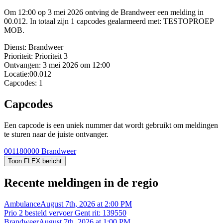
Om 12:00 op 3 mei 2026 ontving de Brandweer een melding in
00.012. In totaal zijn 1 capcodes gealarmeerd met: TESTOPROEP
MOB.
Dienst:
Brandweer
Prioriteit:
Prioriteit 3
Ontvangen:
3 mei 2026 om 12:00
Locatie:
00.012
Capcodes:
1
Capcodes
Een capcode is een uniek nummer dat wordt gebruikt om meldingen
te sturen naar de juiste ontvanger.
001180000
Brandweer
Toon FLEX bericht
Recente meldingen in de regio
Ambulance
August 7th, 2026 at 2:00 PM
Prio 2 besteld vervoer Gent rit: 139550
Brandweer
August 7th, 2026 at 1:00 PM