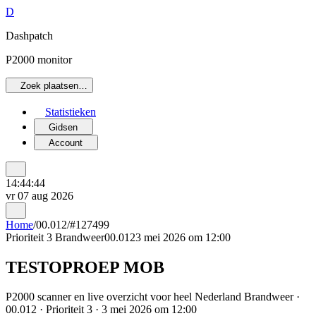
D
Dashpatch
P2000 monitor
Zoek plaatsen…
Statistieken
Gidsen
Account
14:44:44
vr 07 aug 2026
Home
/
00.012
/
#127499
Prioriteit 3
Brandweer
00.012
3 mei 2026 om 12:00
TESTOPROEP MOB
P2000 scanner en live overzicht voor heel Nederland Brandweer ·
00.012 · Prioriteit 3 · 3 mei 2026 om 12:00